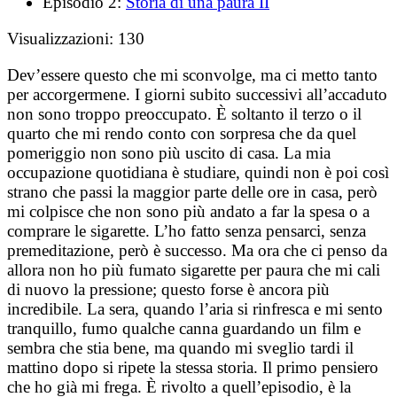
Episodio 2:
Storia di una paura II
Visualizzazioni:
130
Dev’essere questo che mi sconvolge, ma ci metto tanto
per accorgermene. I giorni subito successivi all’accaduto
non sono troppo preoccupato. È soltanto il terzo o il
quarto che mi rendo conto con sorpresa che da quel
pomeriggio non sono più uscito di casa. La mia
occupazione quotidiana è studiare, quindi non è poi così
strano che passi la maggior parte delle ore in casa, però
mi colpisce che non sono più andato a far la spesa o a
comprare le sigarette. L’ho fatto senza pensarci, senza
premeditazione, però è successo. Ma ora che ci penso da
allora non ho più fumato sigarette per paura che mi cali
di nuovo la pressione; questo forse è ancora più
incredibile. La sera, quando l’aria si rinfresca e mi sento
tranquillo, fumo qualche canna guardando un film e
sembra che stia bene, ma quando mi sveglio tardi il
mattino dopo si ripete la stessa storia. Il primo pensiero
che ho già mi frega. È rivolto a quell’episodio, è la