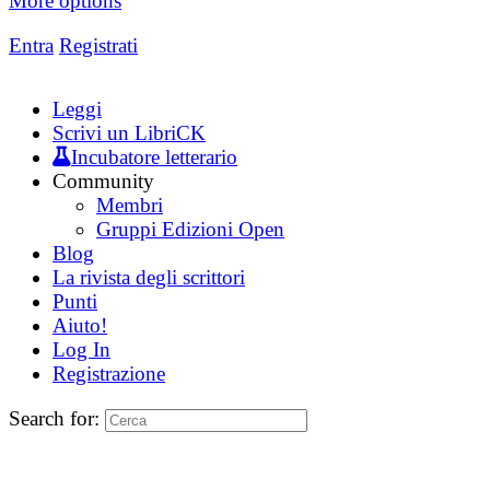
More options
Entra
Registrati
Leggi
Scrivi un LibriCK
Incubatore letterario
Community
Membri
Gruppi Edizioni Open
Blog
La rivista degli scrittori
Punti
Aiuto!
Log In
Registrazione
Search for: