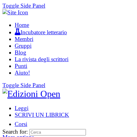
Toggle Side Panel
Home
Incubatore letterario
Membri
Gruppi
Blog
La rivista degli scrittori
Punti
Aiuto!
Toggle Side Panel
Leggi
SCRIVI UN LIBRICK
Corsi
Search for: