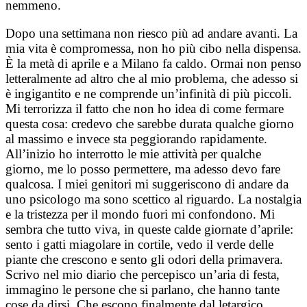
nemmeno.
Dopo una settimana non riesco più ad andare avanti. La
mia vita è compromessa, non ho più cibo nella dispensa.
È la metà di aprile e a Milano fa caldo. Ormai non penso
letteralmente ad altro che al mio problema, che adesso si
è ingigantito e ne comprende un’infinità di più piccoli.
Mi terrorizza il fatto che non ho idea di come fermare
questa cosa: credevo che sarebbe durata qualche giorno
al massimo e invece sta peggiorando rapidamente.
All’inizio ho interrotto le mie attività per qualche
giorno, me lo posso permettere, ma adesso devo fare
qualcosa. I miei genitori mi suggeriscono di andare da
uno psicologo ma sono scettico al riguardo. La nostalgia
e la tristezza per il mondo fuori mi confondono. Mi
sembra che tutto viva, in queste calde giornate d’aprile:
sento i gatti miagolare in cortile, vedo il verde delle
piante che crescono e sento gli odori della primavera.
Scrivo nel mio diario che percepisco un’aria di festa,
immagino le persone che si parlano, che hanno tante
cose da dirsi. Che escono finalmente dal letargico