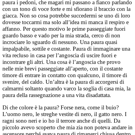
paura i pedoni, che magari mi passano a fianco parlando
con un tono di voce forte e mi sfiorano il braccio con la
giacca. Non so cosa potrebbe succedermi se uno di loro
dovesse toccarmi ma solo all’idea mi manca il respiro e
affanno. Per questo motivo le prime passeggiate fuori
guardo basso e vado per la mia strada, cerco di non
incrociare lo sguardo di nessuno. Una paura quasi
impalpabile, sottile e costante. Paura di immaginare una
vita recluso in casa per l’angoscia di uscire fuori e
incontrare gli altri. Una cosa è l’angoscia che provo
nelle mie brevi passeggiate all’aperto, con il costante
timore di entrare in contatto con qualcuno, il timore di
svenire, del caldo. Un’altra è la paura di accorgersi di
calmarmi soltanto quando varco la soglia di casa mia, la
paura della rassegnazione a una vita disadattata.
Di che colore è la paura? Forse nera, come il buio?
L’uomo nero, le streghe vestite di nero, il gatto nero. I
ragni sono neri e io ho il terrore anche di quelli. Da
piccolo avevo scoperto che mia zia non poteva andare in
ascensore perché aveva paura di rimanerci chiusa dentro.