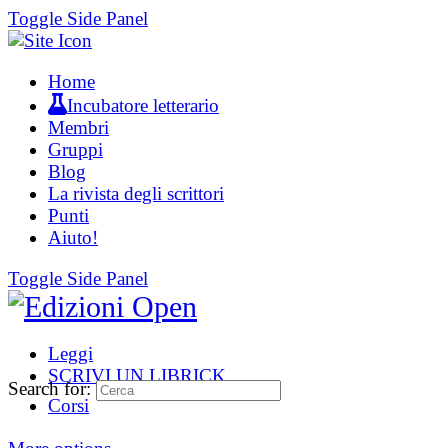
Toggle Side Panel
Home
Incubatore letterario
Membri
Gruppi
Blog
La rivista degli scrittori
Punti
Aiuto!
Toggle Side Panel
Leggi
SCRIVI UN LIBRICK
Search for:
Corsi