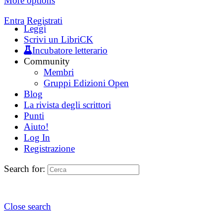
More options
Entra
Registrati
Leggi
Scrivi un LibriCK
Incubatore letterario
Community
Membri
Gruppi Edizioni Open
Blog
La rivista degli scrittori
Punti
Aiuto!
Log In
Registrazione
Search for:
Close search