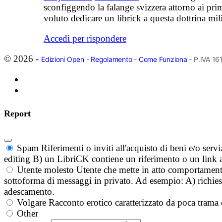
sconfiggendo la falange svizzera attorno ai prim
voluto dedicare un librick a questa dottrina mili
Accedi per rispondere
© 2026 -
Edizioni Open
-
Regolamento
-
Come Funziona
- P.IVA 1
Report
Spam
Riferimenti o inviti all'acquisto di beni e/o ser
editing B) un LibriCK contiene un riferimento o un link a
Utente molesto
Utente che mette in atto comportament
sottoforma di messaggi in privato. Ad esempio: A) richieste
adescamento.
Volgare
Racconto erotico caratterizzato da poca trama 
Other