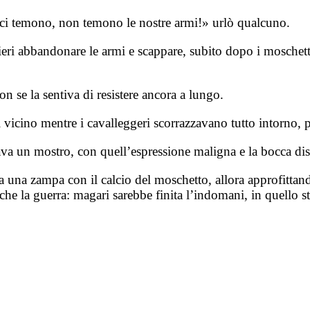
n ci temono, non temono le nostre armi!» urlò qualcuno.
ri abbandonare le armi e scappare, subito dopo i moschettie
 se la sentiva di resistere ancora a lungo.
 vicino mentre i cavalleggeri scorrazzavano tutto intorno, p
 un mostro, con quell’espressione maligna e la bocca dist
 a una zampa con il calcio del moschetto, allora approfittando
che la guerra: magari sarebbe finita l’indomani, in quello s