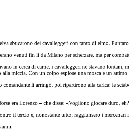
elva sbucarono dei cavalleggeri con tanto di elmo. Puntaro
on erano venuti fin lì da Milano per scherzare, ma per comba
ravano in cerca di carne, i cavalleggeri ne stavano lontani,
o alla miccia. Con un colpo esplose una mosca e un attimo 
o comandante li arringò, poi ripartirono alla carica: le sciab
– forse era Lorenzo – che disse: «Vogliono giocare duro, e
ontro il tercio e, nonostante tutto, raggiunsero i mercenari it
vanni.