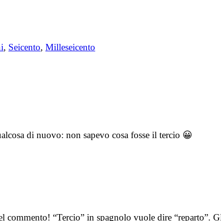
i
,
Seicento
,
Milleseicento
lcosa di nuovo: non sapevo cosa fosse il tercio 😀
el commento! “Tercio” in spagnolo vuole dire “reparto”. Gl