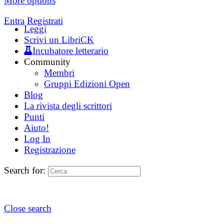
More options
Entra
Registrati
Leggi
Scrivi un LibriCK
Incubatore letterario
Community
Membri
Gruppi Edizioni Open
Blog
La rivista degli scrittori
Punti
Aiuto!
Log In
Registrazione
Search for:
Close search