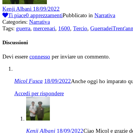
Kenji Albani
18/09/2022
Ti piace
0
apprezzamenti
Pubblicato in
Narrativa
Categories:
Narrativa
Tags:
guerra
,
mercenari
,
1600
,
Tercio
,
GuerradeiTrent'ann
Discussioni
Devi essere
connesso
per inviare un commento.
Micol Fusca
18/09/2022
Anche oggi ho imparato qua
Accedi per rispondere
Kenji Albani
18/09/2022
Ciao Micol e grazie d