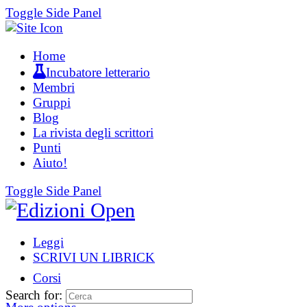
Toggle Side Panel
Home
Incubatore letterario
Membri
Gruppi
Blog
La rivista degli scrittori
Punti
Aiuto!
Toggle Side Panel
Leggi
SCRIVI UN LIBRICK
Corsi
Search for: