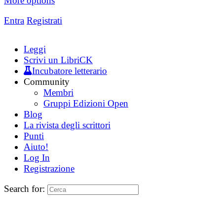
More options
Entra
Registrati
Leggi
Scrivi un LibriCK
Incubatore letterario
Community
Membri
Gruppi Edizioni Open
Blog
La rivista degli scrittori
Punti
Aiuto!
Log In
Registrazione
Search for: