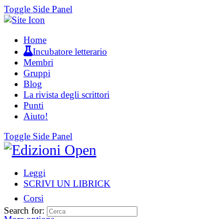
Toggle Side Panel
Home
Incubatore letterario
Membri
Gruppi
Blog
La rivista degli scrittori
Punti
Aiuto!
Toggle Side Panel
Leggi
SCRIVI UN LIBRICK
Corsi
Search for: