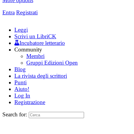
More options
Entra
Registrati
Leggi
Scrivi un LibriCK
Incubatore letterario
Community
Membri
Gruppi Edizioni Open
Blog
La rivista degli scrittori
Punti
Aiuto!
Log In
Registrazione
Search for: