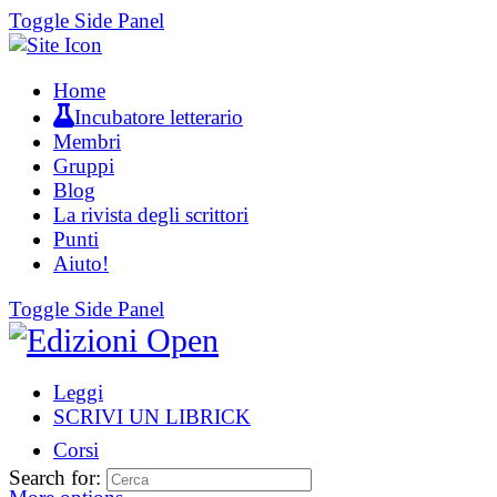
Toggle Side Panel
Home
Incubatore letterario
Membri
Gruppi
Blog
La rivista degli scrittori
Punti
Aiuto!
Toggle Side Panel
Leggi
SCRIVI UN LIBRICK
Corsi
Search for: