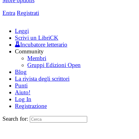
More options
Entra
Registrati
Leggi
Scrivi un LibriCK
Incubatore letterario
Community
Membri
Gruppi Edizioni Open
Blog
La rivista degli scrittori
Punti
Aiuto!
Log In
Registrazione
Search for: