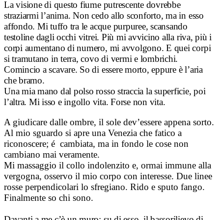
La visione di questo fiume putrescente dovrebbe
straziarmi l’anima. Non cedo allo sconforto, ma in esso
affondo. Mi tuffo tra le acque purpuree, scansando
testoline dagli occhi vitrei. Più mi avvicino alla riva, più i
corpi aumentano di numero, mi avvolgono. E quei corpi
si tramutano in terra, covo di vermi e lombrichi.
Comincio a scavare. So di essere morto, eppure è l’aria
che bramo.
Una mia mano dal polso rosso straccia la superficie, poi
l’altra. Mi isso e ingollo vita. Forse non vita.
A giudicare dalle ombre, il sole dev’essere appena sorto.
Al mio sguardo si apre una Venezia che fatico a
riconoscere; é cambiata, ma in fondo le cose non
cambiano mai veramente.
Mi massaggio il collo indolenzito e, ormai immune alla
vergogna, osservo il mio corpo con interesse. Due linee
rosse perpendicolari lo sfregiano. Rido e sputo fango.
Finalmente so chi sono.
Davanti a me c’è un muro; su di esso, il bassorilievo di