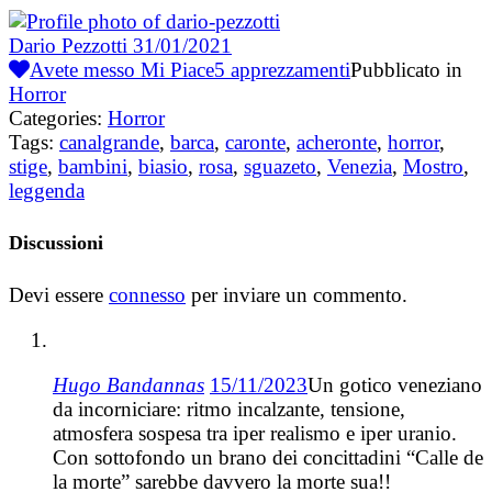
Dario Pezzotti
31/01/2021
Avete messo Mi Piace
5
apprezzamenti
Pubblicato in
Horror
Categories:
Horror
Tags:
canalgrande
,
barca
,
caronte
,
acheronte
,
horror
,
stige
,
bambini
,
biasio
,
rosa
,
sguazeto
,
Venezia
,
Mostro
,
leggenda
Discussioni
Devi essere
connesso
per inviare un commento.
Hugo Bandannas
15/11/2023
Un gotico veneziano
da incorniciare: ritmo incalzante, tensione,
atmosfera sospesa tra iper realismo e iper uranio.
Con sottofondo un brano dei concittadini “Calle de
la morte” sarebbe davvero la morte sua!!