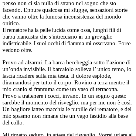
penso non ci sia nulla di strano nel sogno che sto
facendo. Eppure qualcosa mi sfugge, sensazioni storte
che vanno oltre la fumosa inconsistenza del mondo
onirico.
Il rematore ha la pelle lucida come ossa, lunghi fili di
barba biancastra che s’intrecciano in un groviglio
indistricabile. I suoi occhi di fiamma mi osservano. Forse
vedono oltre.
Provo ad alzarmi. La barca beccheggia sotto l’azione di
un’onda invisibile. Il barcaiolo solleva l’ unico remo, lo
lascia ricadere sulla mia testa. Il dolore esplode,
diramandosi per tutto il corpo. Rovino a terra mentre il
mio cranio si frantuma come un vaso di terracotta.
Provo a trattenere i cocci, invano. In un sogno questo
sarebbe il momento del risveglio, ma per me non è così.
Un bagliore latteo macchia le pupille del rematore, e del
mio spasmo non rimane che un vago fastidio alla base
del collo.
Mi rimetto seduto, in attesa del risveglio. Vorrei urlare al