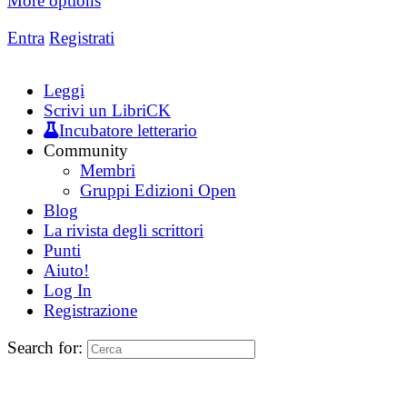
More options
Entra
Registrati
Leggi
Scrivi un LibriCK
Incubatore letterario
Community
Membri
Gruppi Edizioni Open
Blog
La rivista degli scrittori
Punti
Aiuto!
Log In
Registrazione
Search for: