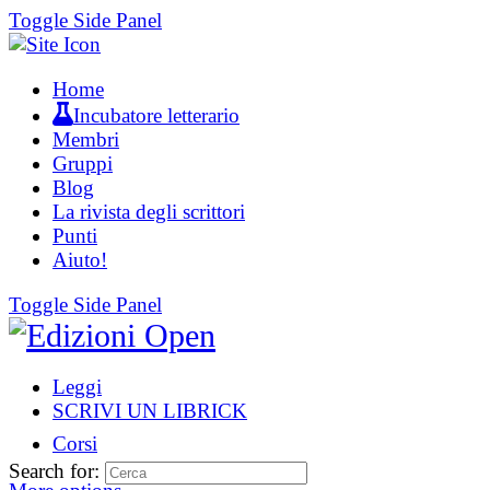
Toggle Side Panel
Home
Incubatore letterario
Membri
Gruppi
Blog
La rivista degli scrittori
Punti
Aiuto!
Toggle Side Panel
Leggi
SCRIVI UN LIBRICK
Corsi
Search for: