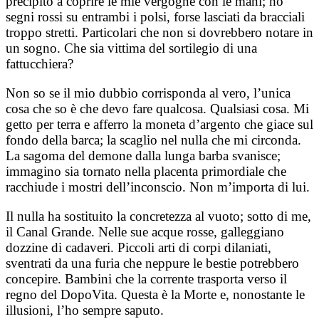
precipito a coprire le mie vergogne con le mani; ho
segni rossi su entrambi i polsi, forse lasciati da bracciali
troppo stretti. Particolari che non si dovrebbero notare in
un sogno. Che sia vittima del sortilegio di una
fattucchiera?
Non so se il mio dubbio corrisponda al vero, l’unica
cosa che so è che devo fare qualcosa. Qualsiasi cosa. Mi
getto per terra e afferro la moneta d’argento che giace sul
fondo della barca; la scaglio nel nulla che mi circonda.
La sagoma del demone dalla lunga barba svanisce;
immagino sia tornato nella placenta primordiale che
racchiude i mostri dell’inconscio. Non m’importa di lui.
Il nulla ha sostituito la concretezza al vuoto; sotto di me,
il Canal Grande. Nelle sue acque rosse, galleggiano
dozzine di cadaveri. Piccoli arti di corpi dilaniati,
sventrati da una furia che neppure le bestie potrebbero
concepire. Bambini che la corrente trasporta verso il
regno del DopoVita. Questa è la Morte e, nonostante le
illusioni, l’ho sempre saputo.