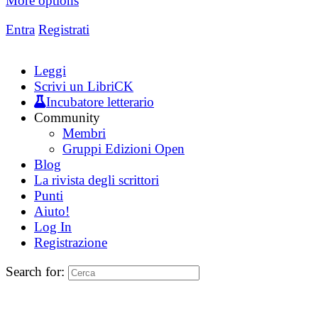
More options
Entra
Registrati
Leggi
Scrivi un LibriCK
Incubatore letterario
Community
Membri
Gruppi Edizioni Open
Blog
La rivista degli scrittori
Punti
Aiuto!
Log In
Registrazione
Search for: