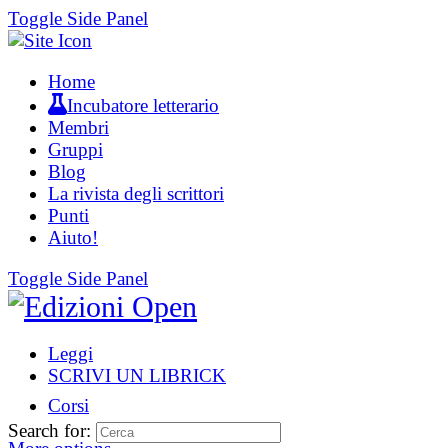
Toggle Side Panel
Home
Incubatore letterario
Membri
Gruppi
Blog
La rivista degli scrittori
Punti
Aiuto!
Toggle Side Panel
Leggi
SCRIVI UN LIBRICK
Corsi
Search for: