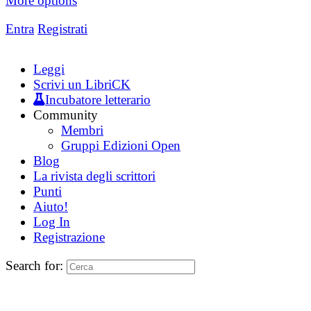
More options
Entra
Registrati
Leggi
Scrivi un LibriCK
Incubatore letterario
Community
Membri
Gruppi Edizioni Open
Blog
La rivista degli scrittori
Punti
Aiuto!
Log In
Registrazione
Search for: