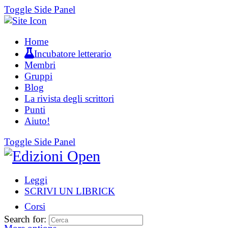
Toggle Side Panel
Home
Incubatore letterario
Membri
Gruppi
Blog
La rivista degli scrittori
Punti
Aiuto!
Toggle Side Panel
Leggi
SCRIVI UN LIBRICK
Corsi
Search for: