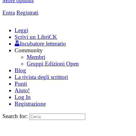
More options
Entra
Registrati
Leggi
Scrivi un LibriCK
Incubatore letterario
Community
Membri
Gruppi Edizioni Open
Blog
La rivista degli scrittori
Punti
Aiuto!
Log In
Registrazione
Search for: