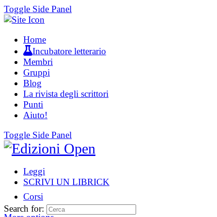
Toggle Side Panel
Home
Incubatore letterario
Membri
Gruppi
Blog
La rivista degli scrittori
Punti
Aiuto!
Toggle Side Panel
Leggi
SCRIVI UN LIBRICK
Corsi
Search for: