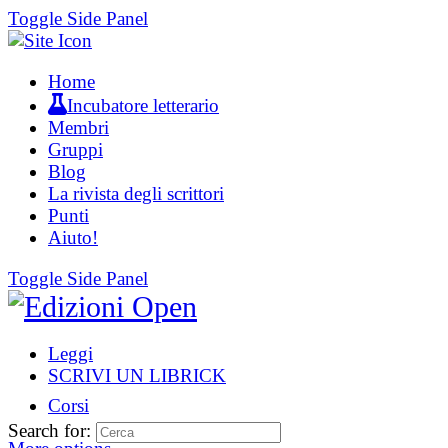
Toggle Side Panel
Home
Incubatore letterario
Membri
Gruppi
Blog
La rivista degli scrittori
Punti
Aiuto!
Toggle Side Panel
Leggi
SCRIVI UN LIBRICK
Corsi
Search for: