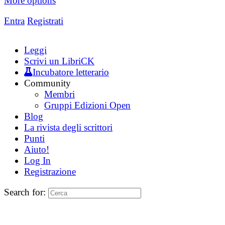
More options
Entra
Registrati
Leggi
Scrivi un LibriCK
Incubatore letterario
Community
Membri
Gruppi Edizioni Open
Blog
La rivista degli scrittori
Punti
Aiuto!
Log In
Registrazione
Search for: