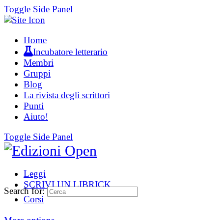
Toggle Side Panel
Home
Incubatore letterario
Membri
Gruppi
Blog
La rivista degli scrittori
Punti
Aiuto!
Toggle Side Panel
Leggi
SCRIVI UN LIBRICK
Search for:
Corsi