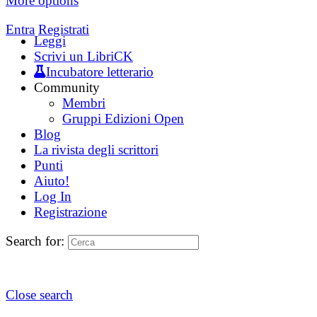
More options
Entra
Registrati
Leggi
Scrivi un LibriCK
Incubatore letterario
Community
Membri
Gruppi Edizioni Open
Blog
La rivista degli scrittori
Punti
Aiuto!
Log In
Registrazione
Search for:
Close search