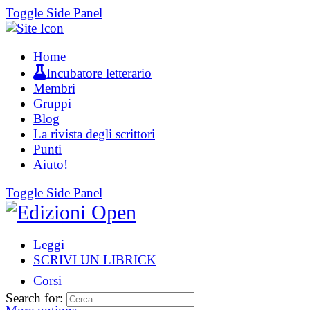
Toggle Side Panel
Home
Incubatore letterario
Membri
Gruppi
Blog
La rivista degli scrittori
Punti
Aiuto!
Toggle Side Panel
Leggi
SCRIVI UN LIBRICK
Corsi
Search for: