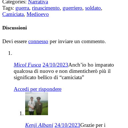
Categories:
Narrativa
Tags:
guerra
,
rinascimento
,
guerriero
,
soldato
,
Camiciata
,
Medioevo
Discussioni
Devi essere
connesso
per inviare un commento.
Micol Fusca
24/10/2023
Anch’io ho imparato
qualcosa di nuovo e non dimenticherò più il
significato bellico di “camiciata”
Accedi per rispondere
Kenji Albani
24/10/2023
Grazie per i