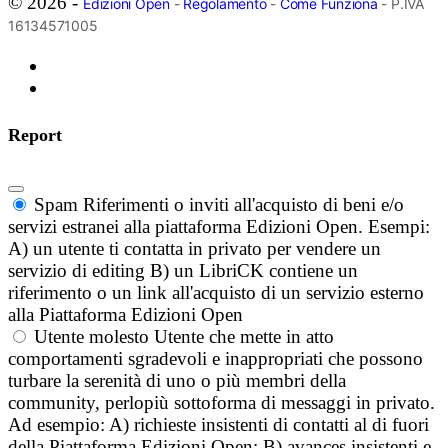
© 2026 -
Edizioni Open
-
Regolamento
-
Come Funziona
- P.IVA
16134571005
Report
Spam
Riferimenti o inviti all'acquisto di beni e/o
servizi estranei alla piattaforma Edizioni Open. Esempi:
A) un utente ti contatta in privato per vendere un
servizio di editing B) un LibriCK contiene un
riferimento o un link all'acquisto di un servizio esterno
alla Piattaforma Edizioni Open
Utente molesto
Utente che mette in atto
comportamenti sgradevoli e inappropriati che possono
turbare la serenità di uno o più membri della
community, perlopiù sottoforma di messaggi in privato.
Ad esempio: A) richieste insistenti di contatti al di fuori
della Piattaforma Edizioni Open; B) avances insistenti e