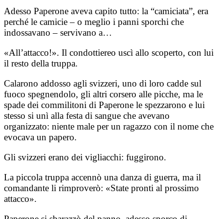
Adesso Paperone aveva capito tutto: la “camiciata”, era
perché le camicie – o meglio i panni sporchi che
indossavano – servivano a…
«All’attacco!». Il condottiereo uscì allo scoperto, con lui
il resto della truppa.
Calarono addosso agli svizzeri, uno di loro cadde sul
fuoco spegnendolo, gli altri corsero alle picche, ma le
spade dei commilitoni di Paperone le spezzarono e lui
stesso si unì alla festa di sangue che avevano
organizzato: niente male per un ragazzo con il nome che
evocava un papero.
Gli svizzeri erano dei vigliacchi: fuggirono.
La piccola truppa accennò una danza di guerra, ma il
comandante li rimproverò: «State pronti al prossimo
attacco».
Paperone si sbarazzò del panno, adesso sporco di