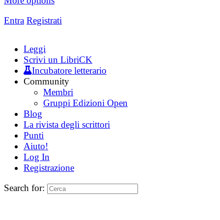
More options
Entra
Registrati
Leggi
Scrivi un LibriCK
Incubatore letterario
Community
Membri
Gruppi Edizioni Open
Blog
La rivista degli scrittori
Punti
Aiuto!
Log In
Registrazione
Search for: