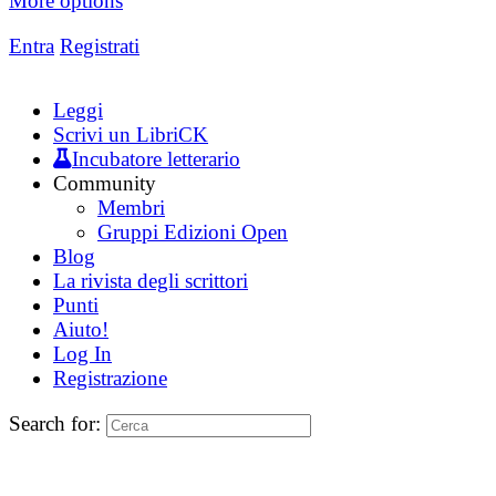
More options
Entra
Registrati
Leggi
Scrivi un LibriCK
Incubatore letterario
Community
Membri
Gruppi Edizioni Open
Blog
La rivista degli scrittori
Punti
Aiuto!
Log In
Registrazione
Search for: