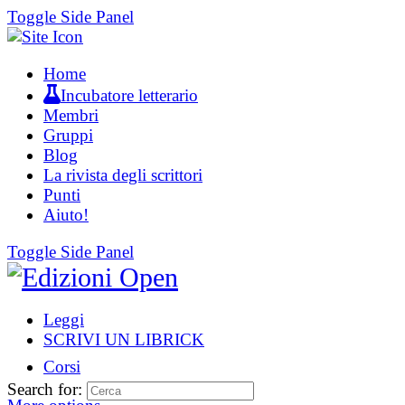
Toggle Side Panel
Home
Incubatore letterario
Membri
Gruppi
Blog
La rivista degli scrittori
Punti
Aiuto!
Toggle Side Panel
Leggi
SCRIVI UN LIBRICK
Corsi
Search for: