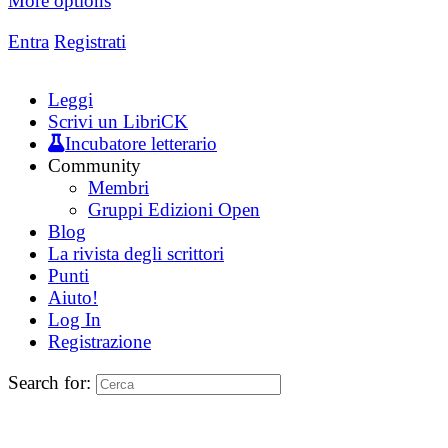
More options
Entra
Registrati
Leggi
Scrivi un LibriCK
Incubatore letterario
Community
Membri
Gruppi Edizioni Open
Blog
La rivista degli scrittori
Punti
Aiuto!
Log In
Registrazione
Search for: