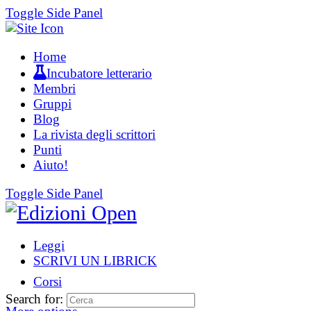
Toggle Side Panel
Home
Incubatore letterario
Membri
Gruppi
Blog
La rivista degli scrittori
Punti
Aiuto!
Toggle Side Panel
Leggi
SCRIVI UN LIBRICK
Corsi
Search for: