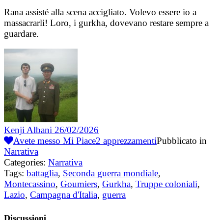
Rana assisté alla scena accigliato. Volevo essere io a
massacrarli! Loro, i gurkha, dovevano restare sempre a
guardare.
Kenji Albani
26/02/2026
Avete messo Mi Piace
2
apprezzamenti
Pubblicato in
Narrativa
Categories:
Narrativa
Tags:
battaglia
,
Seconda guerra mondiale
,
Montecassino
,
Goumiers
,
Gurkha
,
Truppe coloniali
,
Lazio
,
Campagna d'Italia
,
guerra
Discussioni