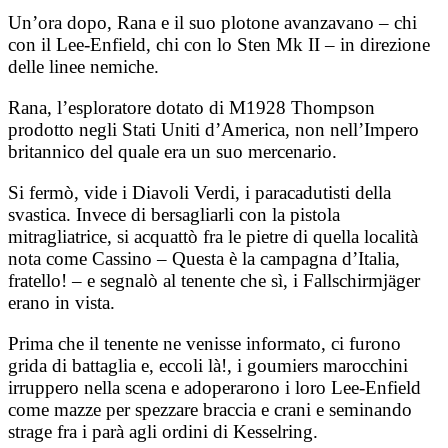
Un’ora dopo, Rana e il suo plotone avanzavano – chi
con il Lee-Enfield, chi con lo Sten Mk II – in direzione
delle linee nemiche.
Rana, l’esploratore dotato di M1928 Thompson
prodotto negli Stati Uniti d’America, non nell’Impero
britannico del quale era un suo mercenario.
Si fermò, vide i Diavoli Verdi, i paracadutisti della
svastica. Invece di bersagliarli con la pistola
mitragliatrice, si acquattò fra le pietre di quella località
nota come Cassino – Questa è la campagna d’Italia,
fratello! – e segnalò al tenente che sì, i Fallschirmjäger
erano in vista.
Prima che il tenente ne venisse informato, ci furono
grida di battaglia e, eccoli là!, i goumiers marocchini
irruppero nella scena e adoperarono i loro Lee-Enfield
come mazze per spezzare braccia e crani e seminando
strage fra i parà agli ordini di Kesselring.