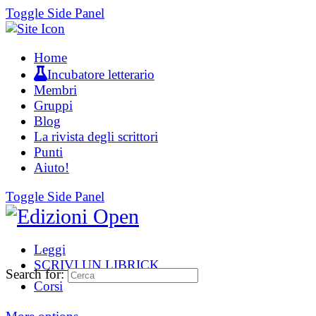
Toggle Side Panel
Home
Incubatore letterario
Membri
Gruppi
Blog
La rivista degli scrittori
Punti
Aiuto!
Toggle Side Panel
Leggi
SCRIVI UN LIBRICK
Search for:
Corsi