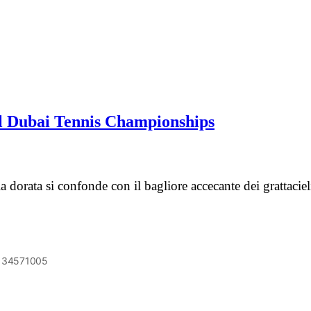
i al Dubai Tennis Championships
bia dorata si confonde con il bagliore accecante dei grattaci
6134571005