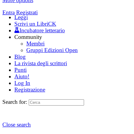
More options
Entra
Registrati
Leggi
Scrivi un LibriCK
Incubatore letterario
Community
Membri
Gruppi Edizioni Open
Blog
La rivista degli scrittori
Punti
Aiuto!
Log In
Registrazione
Search for:
Close search