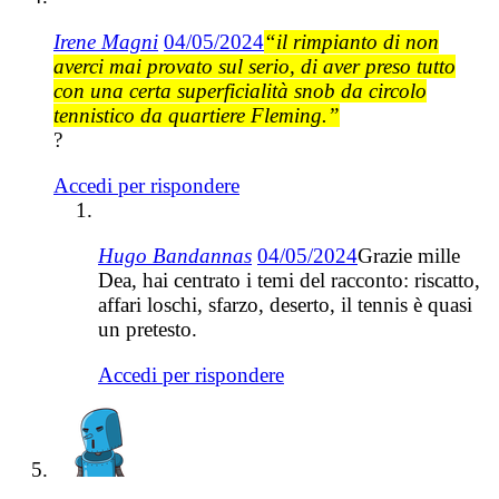
Irene Magni
04/05/2024
“il rimpianto di non
averci mai provato sul serio, di aver preso tutto
con una certa superficialità snob da circolo
tennistico da quartiere Fleming.”
?
Accedi per rispondere
Hugo Bandannas
04/05/2024
Grazie mille
Dea, hai centrato i temi del racconto: riscatto,
affari loschi, sfarzo, deserto, il tennis è quasi
un pretesto.
Accedi per rispondere