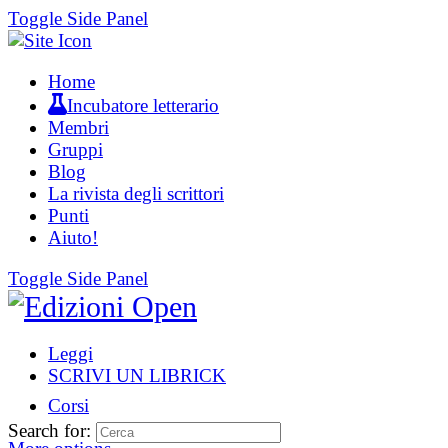
Toggle Side Panel
Home
Incubatore letterario
Membri
Gruppi
Blog
La rivista degli scrittori
Punti
Aiuto!
Toggle Side Panel
Leggi
SCRIVI UN LIBRICK
Corsi
Search for: