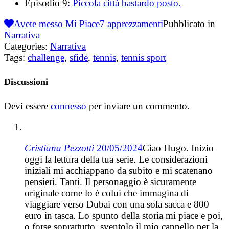
Episodio 9:
Piccola città bastardo posto.
Avete messo Mi Piace
7
apprezzamenti
Pubblicato in
Narrativa
Categories:
Narrativa
Tags:
challenge
,
sfide
,
tennis
,
tennis sport
Discussioni
Devi essere
connesso
per inviare un commento.
Cristiana Pezzotti
20/05/2024
Ciao Hugo. Inizio
oggi la lettura della tua serie. Le considerazioni
iniziali mi acchiappano da subito e mi scatenano
pensieri. Tanti. Il personaggio è sicuramente
originale come lo è colui che immagina di
viaggiare verso Dubai con una sola sacca e 800
euro in tasca. Lo spunto della storia mi piace e poi,
o forse soprattutto, sventolo il mio cappello per la