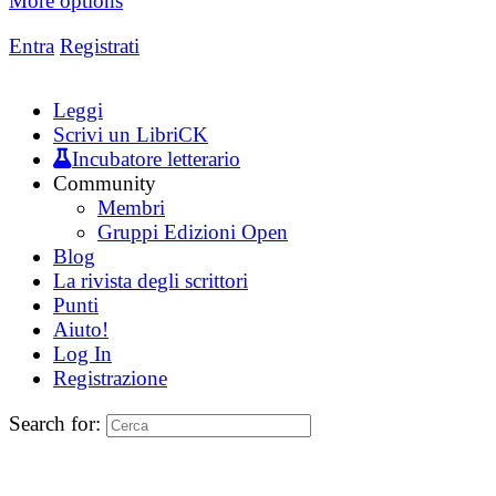
More options
Entra
Registrati
Leggi
Scrivi un LibriCK
Incubatore letterario
Community
Membri
Gruppi Edizioni Open
Blog
La rivista degli scrittori
Punti
Aiuto!
Log In
Registrazione
Search for: