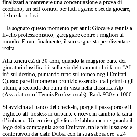
finalizzati a mantenere una concentrazione a prova di
cecchino, un self control per tutti i game e set da giocare,
tie break inclusi.
Ha sognato questo momento per anni: Giocare a tennis a
livello professionistico, gareggiare contro i migliori al
mondo. E ora, finalmente, il suo sogno sta per diventare
realtà.
Alla tenera età di 30 anni, quando la maggior parte dei
giocatori classificati è sulla via del tramonto lui fa un “All
in” sul destino, puntando tutto sul torneo negli Emirati.
Questo pare il momento propizio essendo tra i primi o gli
ultimi, a seconda dei punti di vista nella classifica Atp
(Association of Tennis Professionals): Rank 930 su 1000.
Si avvicina al banco del check-in, porge il passaporto e il
biglietto all’ hostess in turbante e riceve in cambio la carta
d’imbarco. Un sorriso gli sfiora le labbra mentre guarda il
logo della compagnia aerea Emirates, tra le più lussuose e
confortevoli dei cieli: Dubai con la sua sabbia oro a 24