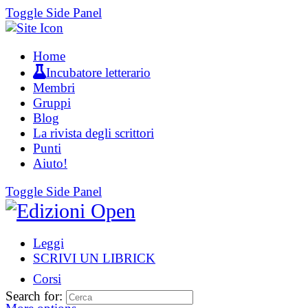
Toggle Side Panel
Home
Incubatore letterario
Membri
Gruppi
Blog
La rivista degli scrittori
Punti
Aiuto!
Toggle Side Panel
Leggi
SCRIVI UN LIBRICK
Corsi
Search for: