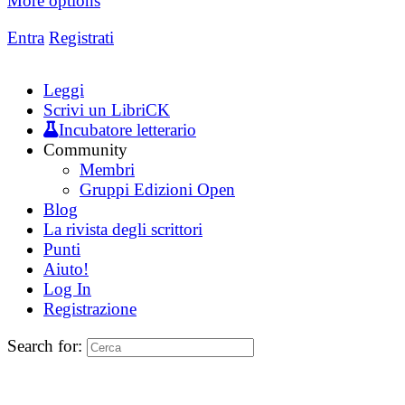
More options
Entra
Registrati
Leggi
Scrivi un LibriCK
Incubatore letterario
Community
Membri
Gruppi Edizioni Open
Blog
La rivista degli scrittori
Punti
Aiuto!
Log In
Registrazione
Search for: