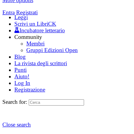
More options
Entra
Registrati
Leggi
Scrivi un LibriCK
Incubatore letterario
Community
Membri
Gruppi Edizioni Open
Blog
La rivista degli scrittori
Punti
Aiuto!
Log In
Registrazione
Search for:
Close search