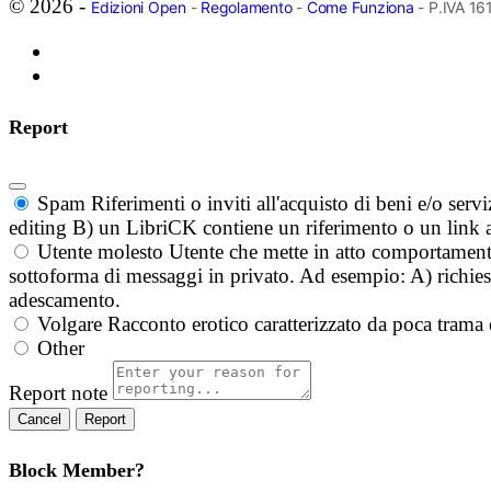
© 2026 -
Edizioni Open
-
Regolamento
-
Come Funziona
- P.IVA 1
Report
Spam
Riferimenti o inviti all'acquisto di beni e/o ser
editing B) un LibriCK contiene un riferimento o un link a
Utente molesto
Utente che mette in atto comportament
sottoforma di messaggi in privato. Ad esempio: A) richieste
adescamento.
Volgare
Racconto erotico caratterizzato da poca trama 
Other
Report note
Report
Block Member?