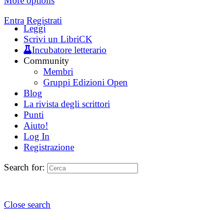
More options
Entra
Registrati
Leggi
Scrivi un LibriCK
Incubatore letterario
Community
Membri
Gruppi Edizioni Open
Blog
La rivista degli scrittori
Punti
Aiuto!
Log In
Registrazione
Search for:
Close search