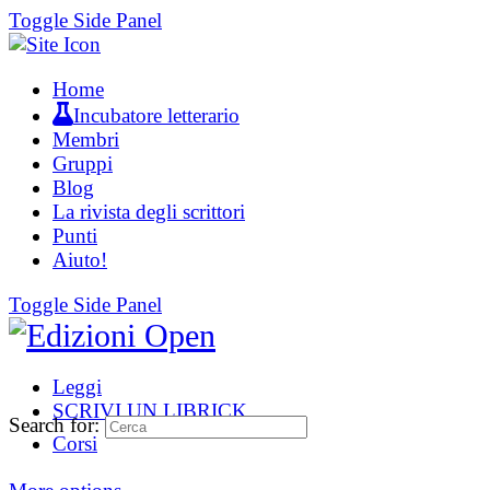
Toggle Side Panel
Home
Incubatore letterario
Membri
Gruppi
Blog
La rivista degli scrittori
Punti
Aiuto!
Toggle Side Panel
Leggi
SCRIVI UN LIBRICK
Search for:
Corsi