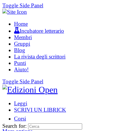
Toggle Side Panel
Home
Incubatore letterario
Membri
Gruppi
Blog
La rivista degli scrittori
Punti
Aiuto!
Toggle Side Panel
Leggi
SCRIVI UN LIBRICK
Corsi
Search for: