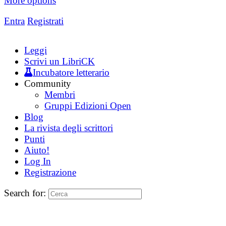
More options
Entra
Registrati
Leggi
Scrivi un LibriCK
Incubatore letterario
Community
Membri
Gruppi Edizioni Open
Blog
La rivista degli scrittori
Punti
Aiuto!
Log In
Registrazione
Search for: