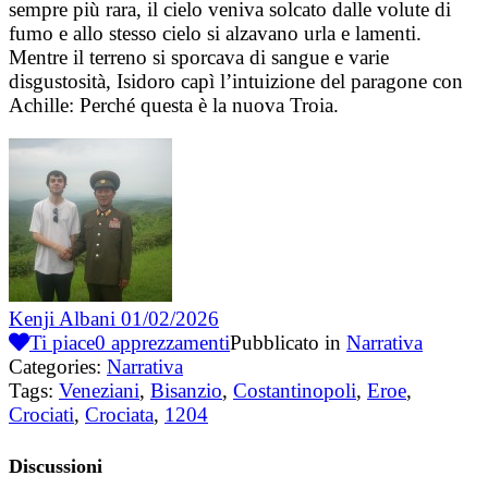
sempre più rara, il cielo veniva solcato dalle volute di
fumo e allo stesso cielo si alzavano urla e lamenti.
Mentre il terreno si sporcava di sangue e varie
disgustosità, Isidoro capì l’intuizione del paragone con
Achille: Perché questa è la nuova Troia.
Kenji Albani
01/02/2026
Ti piace
0
apprezzamenti
Pubblicato in
Narrativa
Categories:
Narrativa
Tags:
Veneziani
,
Bisanzio
,
Costantinopoli
,
Eroe
,
Crociati
,
Crociata
,
1204
Discussioni