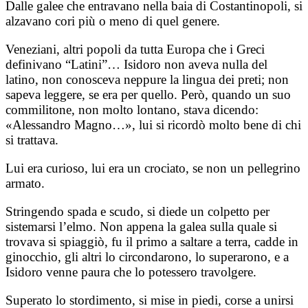
Dalle galee che entravano nella baia di Costantinopoli, si
alzavano cori più o meno di quel genere.
Veneziani, altri popoli da tutta Europa che i Greci
definivano “Latini”… Isidoro non aveva nulla del
latino, non conosceva neppure la lingua dei preti; non
sapeva leggere, se era per quello. Però, quando un suo
commilitone, non molto lontano, stava dicendo:
«Alessandro Magno…», lui si ricordò molto bene di chi
si trattava.
Lui era curioso, lui era un crociato, se non un pellegrino
armato.
Stringendo spada e scudo, si diede un colpetto per
sistemarsi l’elmo. Non appena la galea sulla quale si
trovava si spiaggiò, fu il primo a saltare a terra, cadde in
ginocchio, gli altri lo circondarono, lo superarono, e a
Isidoro venne paura che lo potessero travolgere.
Superato lo stordimento, si mise in piedi, corse a unirsi