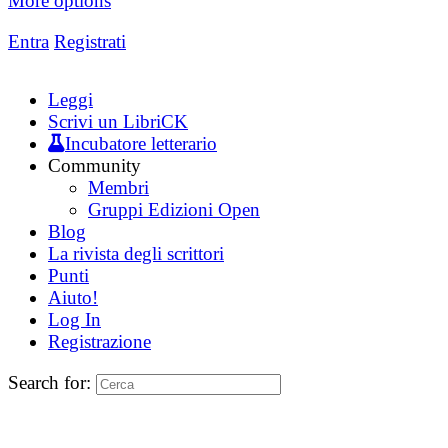
More options
Entra
Registrati
Leggi
Scrivi un LibriCK
Incubatore letterario
Community
Membri
Gruppi Edizioni Open
Blog
La rivista degli scrittori
Punti
Aiuto!
Log In
Registrazione
Search for: