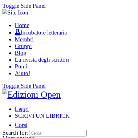
Toggle Side Panel
Home
Incubatore letterario
Membri
Gruppi
Blog
La rivista degli scrittori
Punti
Aiuto!
Toggle Side Panel
Leggi
SCRIVI UN LIBRICK
Corsi
Search for: