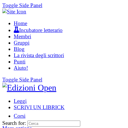
Toggle Side Panel
Home
Incubatore letterario
Membri
Gruppi
Blog
La rivista degli scrittori
Punti
Aiuto!
Toggle Side Panel
Leggi
SCRIVI UN LIBRICK
Corsi
Search for: