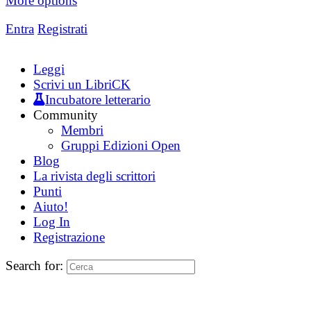
More options
Entra
Registrati
Leggi
Scrivi un LibriCK
Incubatore letterario
Community
Membri
Gruppi Edizioni Open
Blog
La rivista degli scrittori
Punti
Aiuto!
Log In
Registrazione
Search for: