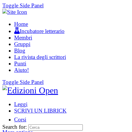
Toggle Side Panel
Home
Incubatore letterario
Membri
Gruppi
Blog
La rivista degli scrittori
Punti
Aiuto!
Toggle Side Panel
Leggi
SCRIVI UN LIBRICK
Corsi
Search for: