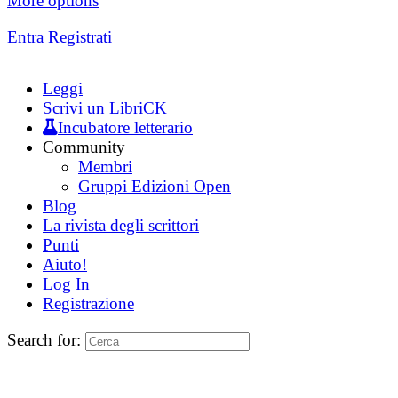
More options
Entra
Registrati
Leggi
Scrivi un LibriCK
Incubatore letterario
Community
Membri
Gruppi Edizioni Open
Blog
La rivista degli scrittori
Punti
Aiuto!
Log In
Registrazione
Search for: