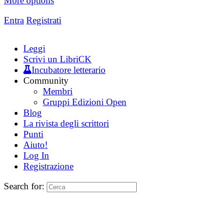
More options
Entra
Registrati
Leggi
Scrivi un LibriCK
Incubatore letterario
Community
Membri
Gruppi Edizioni Open
Blog
La rivista degli scrittori
Punti
Aiuto!
Log In
Registrazione
Search for: