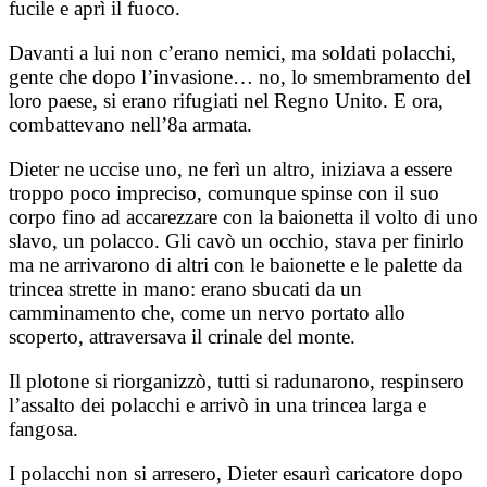
fucile e aprì il fuoco.
Davanti a lui non c’erano nemici, ma soldati polacchi,
gente che dopo l’invasione… no, lo smembramento del
loro paese, si erano rifugiati nel Regno Unito. E ora,
combattevano nell’8a armata.
Dieter ne uccise uno, ne ferì un altro, iniziava a essere
troppo poco impreciso, comunque spinse con il suo
corpo fino ad accarezzare con la baionetta il volto di uno
slavo, un polacco. Gli cavò un occhio, stava per finirlo
ma ne arrivarono di altri con le baionette e le palette da
trincea strette in mano: erano sbucati da un
camminamento che, come un nervo portato allo
scoperto, attraversava il crinale del monte.
Il plotone si riorganizzò, tutti si radunarono, respinsero
l’assalto dei polacchi e arrivò in una trincea larga e
fangosa.
I polacchi non si arresero, Dieter esaurì caricatore dopo