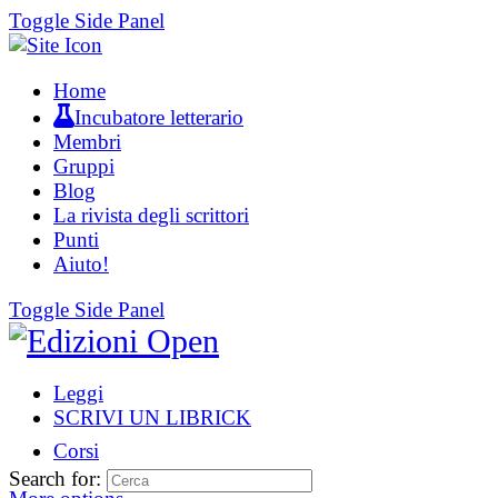
Toggle Side Panel
Home
Incubatore letterario
Membri
Gruppi
Blog
La rivista degli scrittori
Punti
Aiuto!
Toggle Side Panel
Leggi
SCRIVI UN LIBRICK
Corsi
Search for: