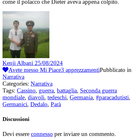
come il polacco che Dieter aveva appena colpito.
Kenji Albani
25/08/2024
Avete messo Mi Piace
3
apprezzamenti
Pubblicato in
Narrativa
Categories:
Narrativa
Tags:
Cassino
,
guerra
,
battaglia
,
Seconda guerra
mondiale
,
diavoli
,
tedeschi
,
Germania
,
#paracadutisti
,
Germanici
,
Dedalo
,
Parà
Discussioni
Devi essere
connesso
per inviare un commento.