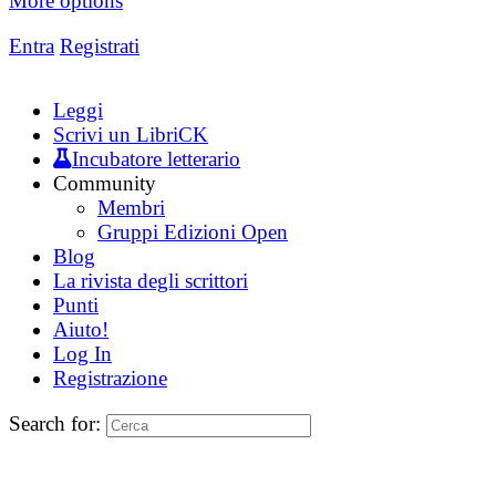
More options
Entra
Registrati
Leggi
Scrivi un LibriCK
Incubatore letterario
Community
Membri
Gruppi Edizioni Open
Blog
La rivista degli scrittori
Punti
Aiuto!
Log In
Registrazione
Search for: