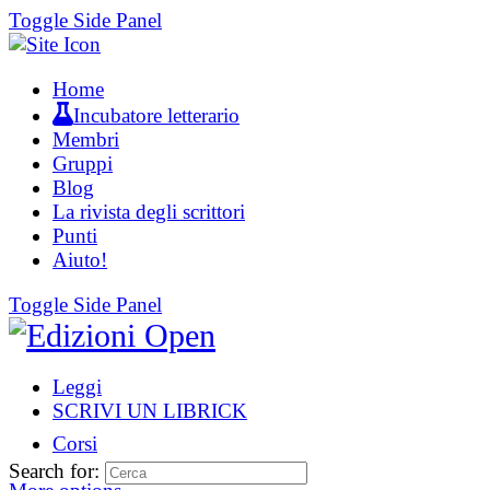
Toggle Side Panel
Home
Incubatore letterario
Membri
Gruppi
Blog
La rivista degli scrittori
Punti
Aiuto!
Toggle Side Panel
Leggi
SCRIVI UN LIBRICK
Corsi
Search for: