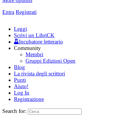
More options
Entra
Registrati
Leggi
Scrivi un LibriCK
Incubatore letterario
Community
Membri
Gruppi Edizioni Open
Blog
La rivista degli scrittori
Punti
Aiuto!
Log In
Registrazione
Search for: