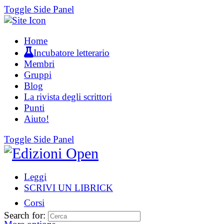
Toggle Side Panel
Home
Incubatore letterario
Membri
Gruppi
Blog
La rivista degli scrittori
Punti
Aiuto!
Toggle Side Panel
Leggi
SCRIVI UN LIBRICK
Corsi
Search for: