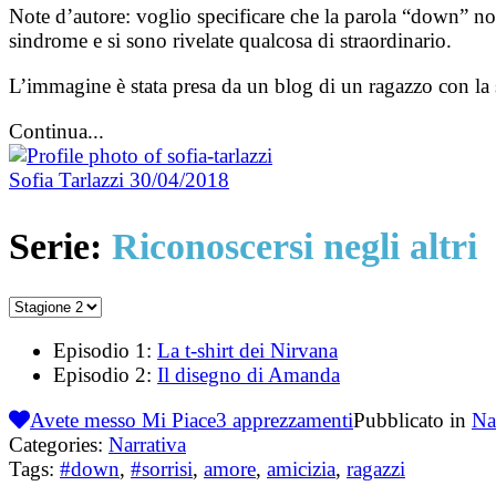
Note d’autore: voglio specificare che la parola “down” non
sindrome e si sono rivelate qualcosa di straordinario.
L’immagine è stata presa da un blog di un ragazzo con la
Continua...
Sofia Tarlazzi
30/04/2018
Serie:
Riconoscersi negli altri
Episodio 1:
La t-shirt dei Nirvana
Episodio 2:
Il disegno di Amanda
Avete messo Mi Piace
3
apprezzamenti
Pubblicato in
Na
Categories:
Narrativa
Tags:
#down
,
#sorrisi
,
amore
,
amicizia
,
ragazzi