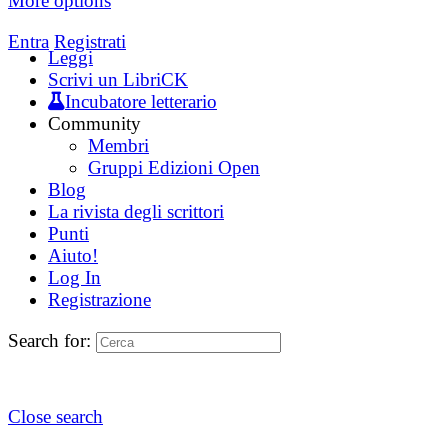
More options
Entra
Registrati
Leggi
Scrivi un LibriCK
Incubatore letterario
Community
Membri
Gruppi Edizioni Open
Blog
La rivista degli scrittori
Punti
Aiuto!
Log In
Registrazione
Search for:
Close search