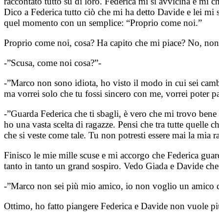
raccontato tutto su di loro. Federica mi si avvicina e mi 
Dico a Federica tutto ciò che mi ha detto Davide e lei mi s
quel momento con un semplice: “Proprio come noi.”
Proprio come noi, cosa? Ha capito che mi piace? No, non 
-”Scusa, come noi cosa?”-
-”Marco non sono idiota, ho visto il modo in cui sei cam
ma vorrei solo che tu fossi sincero con me, vorrei poter par
-”Guarda Federica che ti sbagli, è vero che mi trovo bene
ho una vasta scelta di ragazze. Pensi che tra tutte quelle
che si veste come tale. Tu non potresti essere mai la mia ra
Finisco le mie mille scuse e mi accorgo che Federica guar
tanto in tanto un grand sospiro. Vedo Giada e Davide che 
-”Marco non sei più mio amico, io non voglio un amico ch
Ottimo, ho fatto piangere Federica e Davide non vuole più