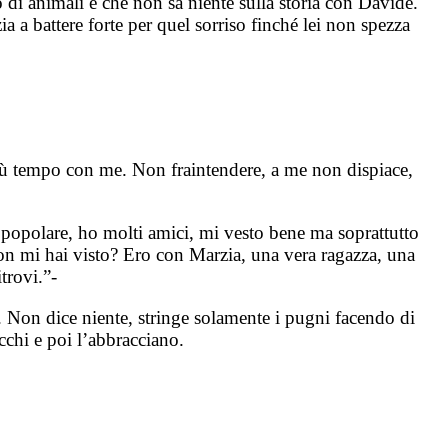
 di animali e che non sa niente sulla storia con Davide.
a a battere forte per quel sorriso finché lei non spezza
più tempo con me. Non fraintendere, a me non dispiace,
 popolare, ho molti amici, mi vesto bene ma soprattutto
 non mi hai visto? Ero con Marzia, una vera ragazza, una
trovi.”-
. Non dice niente, stringe solamente i pugni facendo di
cchi e poi l’abbracciano.