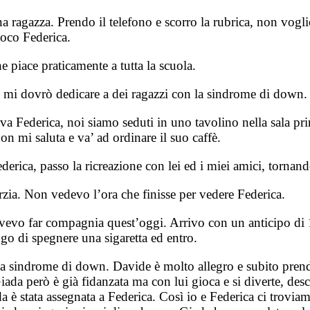
 ragazza. Prendo il telefono e scorro la rubrica, non vogli
poco Federica.
piace praticamente a tutta la scuola.
ui mi dovrò dedicare a dei ragazzi con la sindrome di down.
 Federica, noi siamo seduti in uno tavolino nella sala pri
 mi saluta e va’ ad ordinare il suo caffè.
erica, passo la ricreazione con lei ed i miei amici, tornando
rzia. Non vedevo l’ora che finisse per vedere Federica.
dovevo far compagnia quest’oggi. Arrivo con un anticipo di 1
go di spegnere una sigaretta ed entro.
a sindrome di down. Davide è molto allegro e subito prend
iada però è già fidanzata ma con lui gioca e si diverte, de
da è stata assegnata a Federica. Così io e Federica ci trovi