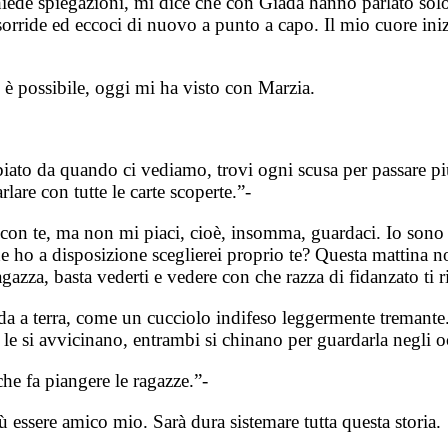
chiede spiegazioni, mi dice che con Giada hanno parlato solo
orride ed eccoci di nuovo a punto a capo. Il mio cuore inizi
è possibile, oggi mi ha visto con Marzia.
biato da quando ci vediamo, trovi ogni scusa per passare 
lare con tutte le carte scoperte.”-
 con te, ma non mi piaci, cioè, insomma, guardaci. Io sono
 che ho a disposizione sceglierei proprio te? Questa mattina
gazza, basta vederti e vedere con che razza di fidanzato ti ri
da a terra, come un cucciolo indifeso leggermente tremante
le si avvicinano, entrambi si chinano per guardarla negli o
e fa piangere le ragazze.”-
 essere amico mio. Sarà dura sistemare tutta questa storia.