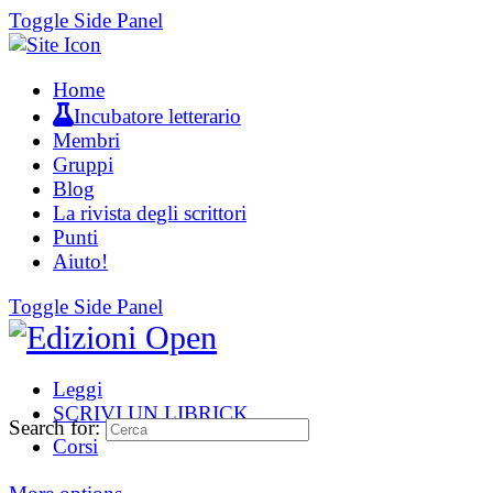
Toggle Side Panel
Home
Incubatore letterario
Membri
Gruppi
Blog
La rivista degli scrittori
Punti
Aiuto!
Toggle Side Panel
Leggi
SCRIVI UN LIBRICK
Search for:
Corsi