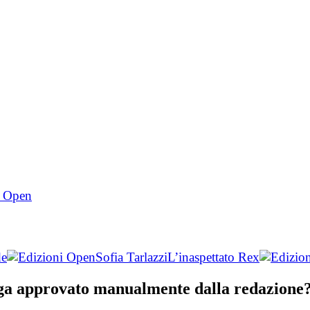
de
Sofia Tarlazzi
L’inaspettato Rex
nga approvato manualmente dalla redazione? 