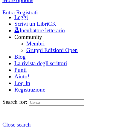
More options
Entra
Registrati
Leggi
Scrivi un LibriCK
Incubatore letterario
Community
Membri
Gruppi Edizioni Open
Blog
La rivista degli scrittori
Punti
Aiuto!
Log In
Registrazione
Search for:
Close search