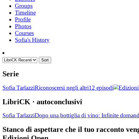
Groups
Timeline
Profile
Photos
Courses
Sofia's History
Sort
Serie
Sofia Tarlazzi
Riconoscersi negli altri
12 episodi
LibriCK
· autoconclusivi
Sofia Tarlazzi
Dopo una bottiglia di vino: Infinite doman
Stanco di aspettare che il tuo racconto ve
Edizioni Open.