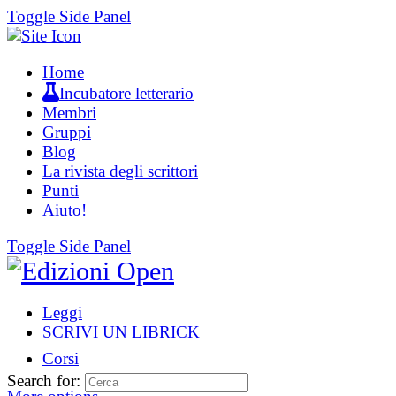
Toggle Side Panel
Home
Incubatore letterario
Membri
Gruppi
Blog
La rivista degli scrittori
Punti
Aiuto!
Toggle Side Panel
Leggi
SCRIVI UN LIBRICK
Corsi
Search for: