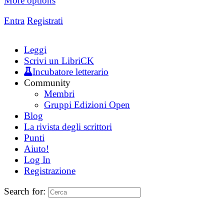
More options
Entra
Registrati
Leggi
Scrivi un LibriCK
Incubatore letterario
Community
Membri
Gruppi Edizioni Open
Blog
La rivista degli scrittori
Punti
Aiuto!
Log In
Registrazione
Search for: