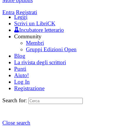
More options
Entra
Registrati
Leggi
Scrivi un LibriCK
Incubatore letterario
Community
Membri
Gruppi Edizioni Open
Blog
La rivista degli scrittori
Punti
Aiuto!
Log In
Registrazione
Search for:
Close search