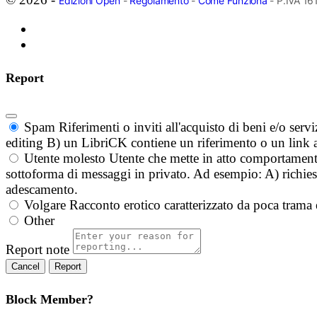
Edizioni Open
-
Regolamento
-
Come Funziona
- P.IVA 1
Report
Spam
Riferimenti o inviti all'acquisto di beni e/o ser
editing B) un LibriCK contiene un riferimento o un link a
Utente molesto
Utente che mette in atto comportament
sottoforma di messaggi in privato. Ad esempio: A) richieste
adescamento.
Volgare
Racconto erotico caratterizzato da poca trama 
Other
Report note
Report
Block Member?