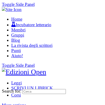
Toggle Side Panel
Home
Incubatore letterario
Membri
Gruppi
Blog
La rivista degli scrittori
Punti
Aiuto!
Toggle Side Panel
Leggi
SCRIVI UN LIBRICK
Search for:
Corsi