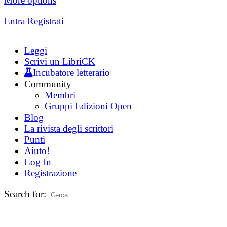
More options
Entra
Registrati
Leggi
Scrivi un LibriCK
Incubatore letterario
Community
Membri
Gruppi Edizioni Open
Blog
La rivista degli scrittori
Punti
Aiuto!
Log In
Registrazione
Search for: