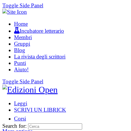
Toggle Side Panel
Home
Incubatore letterario
Membri
Gruppi
Blog
La rivista degli scrittori
Punti
Aiuto!
Toggle Side Panel
Leggi
SCRIVI UN LIBRICK
Corsi
Search for: