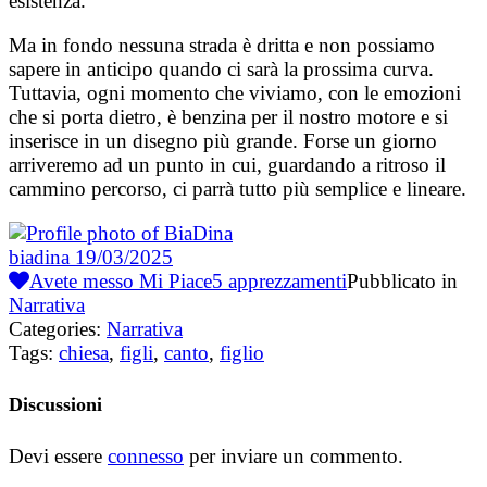
esistenza.
Ma in fondo nessuna strada è dritta e non possiamo
sapere in anticipo quando ci sarà la prossima curva.
Tuttavia, ogni momento che viviamo, con le emozioni
che si porta dietro, è benzina per il nostro motore e si
inserisce in un disegno più grande. Forse un giorno
arriveremo ad un punto in cui, guardando a ritroso il
cammino percorso, ci parrà tutto più semplice e lineare.
biadina
19/03/2025
Avete messo Mi Piace
5
apprezzamenti
Pubblicato in
Narrativa
Categories:
Narrativa
Tags:
chiesa
,
figli
,
canto
,
figlio
Discussioni
Devi essere
connesso
per inviare un commento.