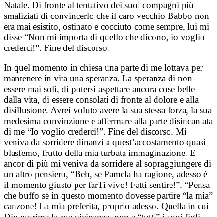
Natale. Di fronte al tentativo dei suoi compagni più
smaliziati di convincerlo che il caro vecchio Babbo non
era mai esistito, ostinato e cocciuto come sempre, lui mi
disse “Non mi importa di quello che dicono, io voglio
crederci!”. Fine del discorso.
In quel momento in chiesa una parte di me lottava per
mantenere in vita una speranza. La speranza di non
essere mai soli, di potersi aspettare ancora cose belle
dalla vita, di essere consolati di fronte al dolore e alla
disillusione. Avrei voluto avere la sua stessa forza, la sua
medesima convinzione e affermare alla parte disincantata
di me “Io voglio crederci!”. Fine del discorso. Mi
veniva da sorridere dinanzi a quest’accostamento quasi
blasfemo, frutto della mia turbata immaginazione. E
ancor di più mi veniva da sorridere al sopraggiungere di
un altro pensiero, “Beh, se Pamela ha ragione, adesso è
il momento giusto per farTi vivo! Fatti sentire!”. “Pensa
che buffo se in questo momento dovesse partire “la mia”
canzone! La mia preferita, proprio adesso. Quella in cui
Dio esprime la sua vicinanza, non a “tutti” i suoi figli,