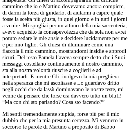
cammino che io e Martino dovevamo ancora compiere,
di darmi la forza di guidarlo, di aiutarmi a capire quale
fosse la scelta più giusta, in quel giorno e in tutti i giorni
a venire. Mi spogliai per un attimo della mia saccenteria,
avevo acquisito la consapevolezza che da sola non avrei
potuto sedare le mie ansie e decidere lucidamente per me
e per mio figlio. Gli chiesi di illuminare come una
fiaccola il mio cammino, mostrandomi insidie e approdi
sicuri. Del resto Pamela l’aveva sempre detto che i Suoi
messaggi costellano continuamente il nostro cammino,
sta alla nostra volontà riuscire a coglierli e ad
interpretarli. E mentre Gli rivolgevo la mia preghiera
nella speranza che mi ascoltasse e Lo guardavo dritto
negli occhi che da lassù dominavano le nostre teste, mi
venne da pensare che forse era davvero tutto un bluff!
“Ma con chi sto parlando? Cosa sto facendo?”
Mi sentii tremendamente stupida, forse più per il mio
dubbio che per la mia presunta certezza. Mi vennero in
soccorso le parole di Martino a proposito di Babbo