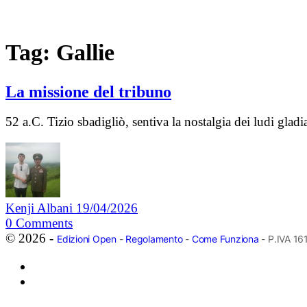
Tag:
Gallie
La missione del tribuno
52 a.C. Tizio sbadigliò, sentiva la nostalgia dei ludi gla
Kenji Albani
19/04/2026
0
Comments
© 2026 -
Edizioni Open
-
Regolamento
-
Come Funziona
- P.IVA 1