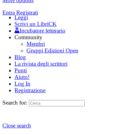
More options
Entra
Registrati
Leggi
Scrivi un LibriCK
Incubatore letterario
Community
Membri
Gruppi Edizioni Open
Blog
La rivista degli scrittori
Punti
Aiuto!
Log In
Registrazione
Search for:
Close search