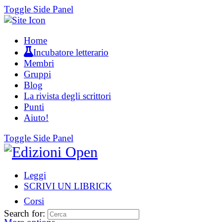
Toggle Side Panel
Home
Incubatore letterario
Membri
Gruppi
Blog
La rivista degli scrittori
Punti
Aiuto!
Toggle Side Panel
Leggi
SCRIVI UN LIBRICK
Corsi
Search for: