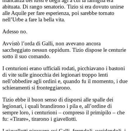
mancanza dei lussi e degli agi a cui la famiglia era
abituata. Di rango senatorio. Tizio si era dovuto unirse
alle Aquile per fare esperienza, poi sarebbe tornato
nell’Urbe a fare la bella vita.
Adesso no.
Avvistò l’orda di Galli, non avevano ancora
saccheggiato nessun oppidum. Tizio dispose le centurie
sotto il suo comando.
I centurioni erano ufficiali rodati, picchiavano i bastoni
di vite sulle ginocchia dei legionari troppo lenti
nell’obbedire agli ordini e, quando fu il momento, i due
schieramenti si fronteggiarono.
Tizio ebbe il buon senso di disporsi alle spalle dei
legionari, i quali brandirono i pila e, all’ordine di
sempre loro, i centurioni – compreso il primipilo – che
fu: «Tirare», tirarono i giavellotti.
I giavellotti piovvero sui Galli, ferendoli, uccidendoli, i