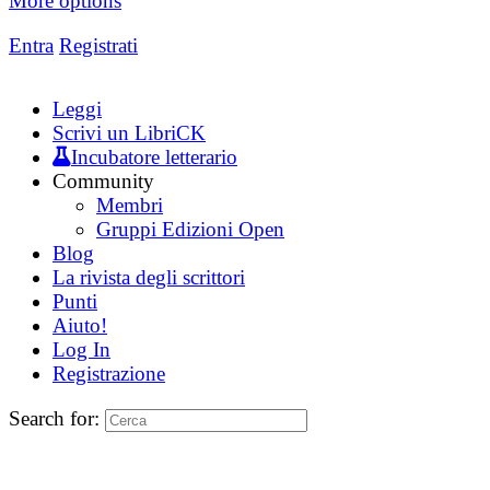
More options
Entra
Registrati
Leggi
Scrivi un LibriCK
Incubatore letterario
Community
Membri
Gruppi Edizioni Open
Blog
La rivista degli scrittori
Punti
Aiuto!
Log In
Registrazione
Search for: