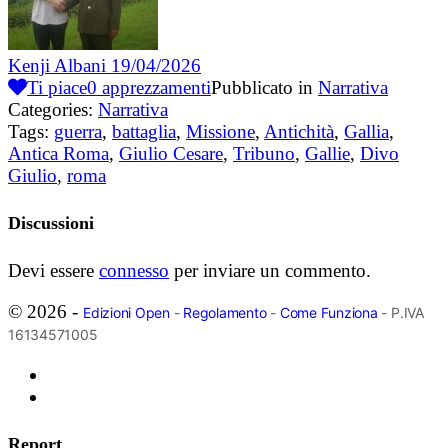
Kenji Albani
19/04/2026
Ti piace
0
apprezzamenti
Pubblicato in
Narrativa
Categories:
Narrativa
Tags:
guerra
,
battaglia
,
Missione
,
Antichità
,
Gallia
,
Antica Roma
,
Giulio Cesare
,
Tribuno
,
Gallie
,
Divo
Giulio
,
roma
Discussioni
Devi essere
connesso
per inviare un commento.
© 2026 -
Edizioni Open
-
Regolamento
-
Come Funziona
- P.IVA
16134571005
Report