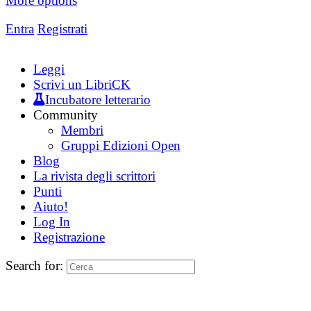
More options
Entra
Registrati
Leggi
Scrivi un LibriCK
Incubatore letterario
Community
Membri
Gruppi Edizioni Open
Blog
La rivista degli scrittori
Punti
Aiuto!
Log In
Registrazione
Search for: