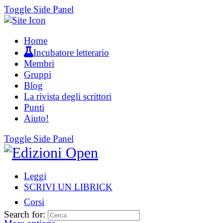
Toggle Side Panel
Home
Incubatore letterario
Membri
Gruppi
Blog
La rivista degli scrittori
Punti
Aiuto!
Toggle Side Panel
Leggi
SCRIVI UN LIBRICK
Corsi
Search for: