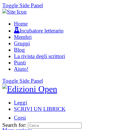
Toggle Side Panel
Home
Incubatore letterario
Membri
Gruppi
Blog
La rivista degli scrittori
Punti
Aiuto!
Toggle Side Panel
Leggi
SCRIVI UN LIBRICK
Corsi
Search for: