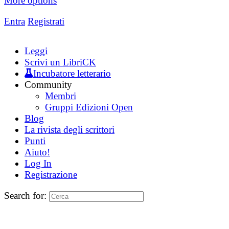
More options
Entra
Registrati
Leggi
Scrivi un LibriCK
Incubatore letterario
Community
Membri
Gruppi Edizioni Open
Blog
La rivista degli scrittori
Punti
Aiuto!
Log In
Registrazione
Search for: