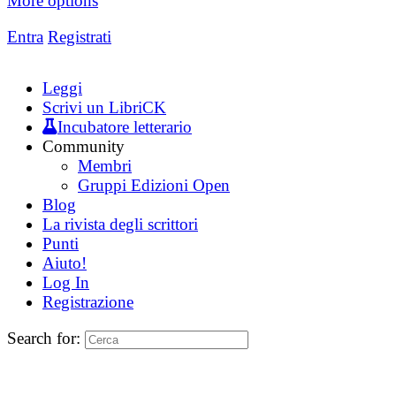
More options
Entra
Registrati
Leggi
Scrivi un LibriCK
Incubatore letterario
Community
Membri
Gruppi Edizioni Open
Blog
La rivista degli scrittori
Punti
Aiuto!
Log In
Registrazione
Search for: