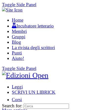
Toggle Side Panel
Home
Incubatore letterario
Membri
Gruppi
Blog
La rivista degli scrittori
Punti
Aiuto!
Toggle Side Panel
Leggi
SCRIVI UN LIBRICK
Corsi
Search for: