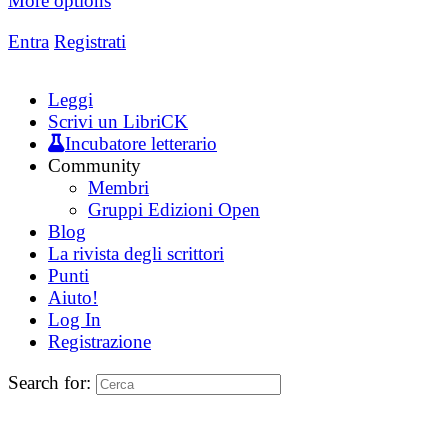
More options
Entra
Registrati
Leggi
Scrivi un LibriCK
Incubatore letterario
Community
Membri
Gruppi Edizioni Open
Blog
La rivista degli scrittori
Punti
Aiuto!
Log In
Registrazione
Search for: