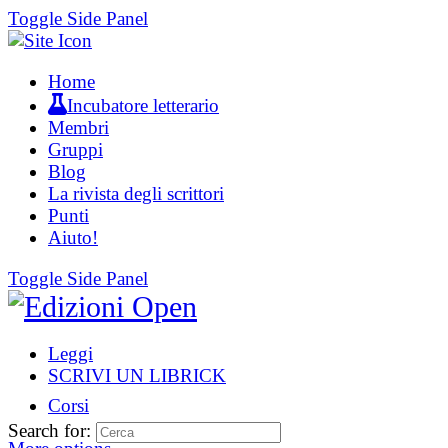
Toggle Side Panel
Home
Incubatore letterario
Membri
Gruppi
Blog
La rivista degli scrittori
Punti
Aiuto!
Toggle Side Panel
Leggi
SCRIVI UN LIBRICK
Corsi
Search for: