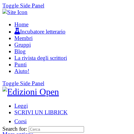
Toggle Side Panel
Home
Incubatore letterario
Membri
Gruppi
Blog
La rivista degli scrittori
Punti
Aiuto!
Toggle Side Panel
Leggi
SCRIVI UN LIBRICK
Corsi
Search for: