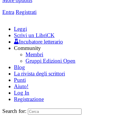
More options
Entra
Registrati
Leggi
Scrivi un LibriCK
Incubatore letterario
Community
Membri
Gruppi Edizioni Open
Blog
La rivista degli scrittori
Punti
Aiuto!
Log In
Registrazione
Search for: