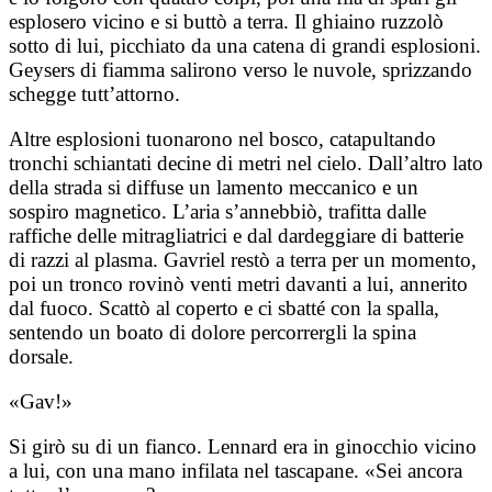
esplosero vicino e si buttò a terra. Il ghiaino ruzzolò
sotto di lui, picchiato da una catena di grandi esplosioni.
Geysers di fiamma salirono verso le nuvole, sprizzando
schegge tutt’attorno.
Altre esplosioni tuonarono nel bosco, catapultando
tronchi schiantati decine di metri nel cielo. Dall’altro lato
della strada si diffuse un lamento meccanico e un
sospiro magnetico. L’aria s’annebbiò, trafitta dalle
raffiche delle mitragliatrici e dal dardeggiare di batterie
di razzi al plasma. Gavriel restò a terra per un momento,
poi un tronco rovinò venti metri davanti a lui, annerito
dal fuoco. Scattò al coperto e ci sbatté con la spalla,
sentendo un boato di dolore percorrergli la spina
dorsale.
«Gav!»
Si girò su di un fianco. Lennard era in ginocchio vicino
a lui, con una mano infilata nel tascapane. «Sei ancora