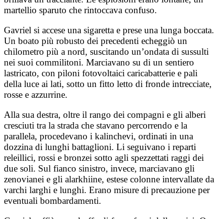
martellio sparuto che rintoccava confuso.
Gavriel si accese una sigaretta e prese una lunga boccata.
Un boato più robusto dei precedenti echeggiò un
chilometro più a nord, suscitando un’ondata di sussulti
nei suoi commilitoni. Marciavano su di un sentiero
lastricato, con piloni fotovoltaici caricabatterie e pali
della luce ai lati, sotto un fitto letto di fronde intrecciate,
rosse e azzurrine.
Alla sua destra, oltre il rango dei compagni e gli alberi
cresciuti tra la strada che stavano percorrendo e la
parallela, procedevano i kalinchevi, ordinati in una
dozzina di lunghi battaglioni. Li seguivano i reparti
releillici, rossi e bronzei sotto agli spezzettati raggi dei
due soli. Sul fianco sinistro, invece, marciavano gli
zenovianei e gli alarkhiine, estese colonne intervallate da
varchi larghi e lunghi. Erano misure di precauzione per
eventuali bombardamenti.