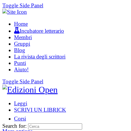
Toggle Side Panel
Home
Incubatore letterario
Membri
Gruppi
Blog
La rivista degli scrittori
Punti
Aiuto!
Toggle Side Panel
Leggi
SCRIVI UN LIBRICK
Corsi
Search for: