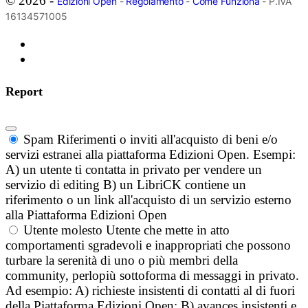
© 2026 -
Edizioni Open
-
Regolamento
-
Come Funziona
- P.IVA
16134571005
Report
Spam
Riferimenti o inviti all'acquisto di beni e/o
servizi estranei alla piattaforma Edizioni Open. Esempi:
A) un utente ti contatta in privato per vendere un
servizio di editing B) un LibriCK contiene un
riferimento o un link all'acquisto di un servizio esterno
alla Piattaforma Edizioni Open
Utente molesto
Utente che mette in atto
comportamenti sgradevoli e inappropriati che possono
turbare la serenità di uno o più membri della
community, perlopiù sottoforma di messaggi in privato.
Ad esempio: A) richieste insistenti di contatti al di fuori
della Piattaforma Edizioni Open; B) avances insistenti e