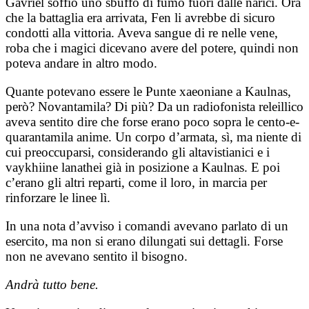
Gavriel soffiò uno sbuffo di fumo fuori dalle narici. Ora
che la battaglia era arrivata, Fen li avrebbe di sicuro
condotti alla vittoria. Aveva sangue di re nelle vene,
roba che i magici dicevano avere del potere, quindi non
poteva andare in altro modo.
Quante potevano essere le Punte xaeoniane a Kaulnas,
però? Novantamila? Di più? Da un radiofonista releillico
aveva sentito dire che forse erano poco sopra le cento-e-
quarantamila anime. Un corpo d’armata, sì, ma niente di
cui preoccuparsi, considerando gli altavistianici e i
vaykhiine lanathei già in posizione a Kaulnas. E poi
c’erano gli altri reparti, come il loro, in marcia per
rinforzare le linee lì.
In una nota d’avviso i comandi avevano parlato di un
esercito, ma non si erano dilungati sui dettagli. Forse
non ne avevano sentito il bisogno.
Andrà tutto bene.