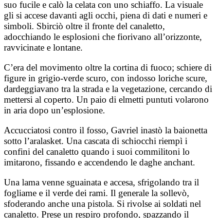
suo fucile e calò la celata con uno schiaffo. La visuale
gli si accese davanti agli occhi, piena di dati e numeri e
simboli. Sbirciò oltre il fronte del canaletto,
adocchiando le esplosioni che fiorivano all’orizzonte,
ravvicinate e lontane.
C’era del movimento oltre la cortina di fuoco; schiere di
figure in grigio-verde scuro, con indosso loriche scure,
dardeggiavano tra la strada e la vegetazione, cercando di
mettersi al coperto. Un paio di elmetti puntuti volarono
in aria dopo un’esplosione.
Accucciatosi contro il fosso, Gavriel inastò la baionetta
sotto l’aralasket. Una cascata di schiocchi riempì i
confini del canaletto quando i suoi commilitoni lo
imitarono, fissando e accendendo le daghe anchant.
Una lama venne sguainata e accesa, sfrigolando tra il
fogliame e il verde dei rami. Il generale la sollevò,
sfoderando anche una pistola. Si rivolse ai soldati nel
canaletto. Prese un respiro profondo, spazzando il