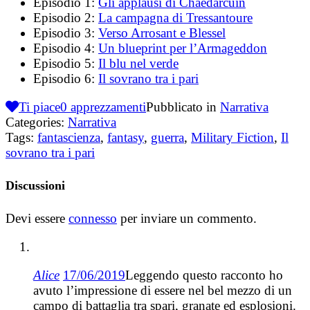
Episodio 1:
Gli applausi di Chaedarcuin
Episodio 2:
La campagna di Tressantoure
Episodio 3:
Verso Arrosant e Blessel
Episodio 4:
Un blueprint per l’Armageddon
Episodio 5:
Il blu nel verde
Episodio 6:
Il sovrano tra i pari
Ti piace
0
apprezzamenti
Pubblicato in
Narrativa
Categories:
Narrativa
Tags:
fantascienza
,
fantasy
,
guerra
,
Military Fiction
,
Il
sovrano tra i pari
Discussioni
Devi essere
connesso
per inviare un commento.
Alice
17/06/2019
Leggendo questo racconto ho
avuto l’impressione di essere nel bel mezzo di un
campo di battaglia tra spari, granate ed esplosioni.