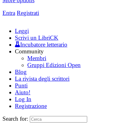
More options
Entra
Registrati
Leggi
Scrivi un LibriCK
Incubatore letterario
Community
Membri
Gruppi Edizioni Open
Blog
La rivista degli scrittori
Punti
Aiuto!
Log In
Registrazione
Search for: