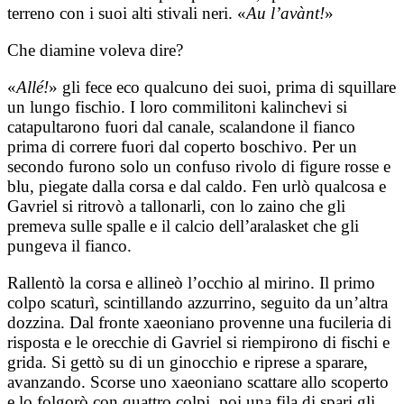
terreno con i suoi alti stivali neri. «
Au l’avànt!
»
Che diamine voleva dire?
«
Allé!
» gli fece eco qualcuno dei suoi, prima di squillare
un lungo fischio. I loro commilitoni kalinchevi si
catapultarono fuori dal canale, scalandone il fianco
prima di correre fuori dal coperto boschivo. Per un
secondo furono solo un confuso rivolo di figure rosse e
blu, piegate dalla corsa e dal caldo. Fen urlò qualcosa e
Gavriel si ritrovò a tallonarli, con lo zaino che gli
premeva sulle spalle e il calcio dell’aralasket che gli
pungeva il fianco.
Rallentò la corsa e allineò l’occhio al mirino. Il primo
colpo scaturì, scintillando azzurrino, seguito da un’altra
dozzina. Dal fronte xaeoniano provenne una fucileria di
risposta e le orecchie di Gavriel si riempirono di fischi e
grida. Si gettò su di un ginocchio e riprese a sparare,
avanzando. Scorse uno xaeoniano scattare allo scoperto
e lo folgorò con quattro colpi, poi una fila di spari gli