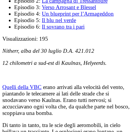
Episodio 2:
La campagna di Tressantoure
Episodio 3:
Verso Arrosant e Blessel
Episodio 4:
Un blueprint per l’Armageddon
Episodio 5:
Il blu nel verde
Episodio 6:
Il sovrano tra i pari
Visualizzazioni:
195
Nitherr, alba del 30 luglio D.A. 421.012
12 chilometri a sud-est di Kaulnas, Helyeerds.
Quelli della VBC
erano arrivati alla velocità del vento,
piantando le telecamere ai lati delle strade che si
snodavano verso Kaulnas. Erano tutti nervosi; si
accucciavano ogni volta che, da qualche parte nel bosco,
scoppiava una bomba.
Di tanto in tanto, tra le scie degli aeromobili, in cielo
brillava un tracciante. Le esplosioni erano lontane, un