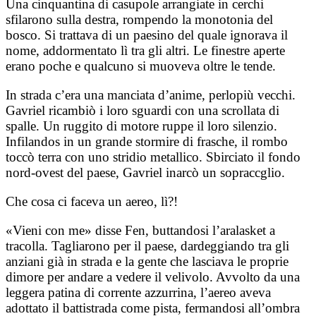
Una cinquantina di casupole arrangiate in cerchi
sfilarono sulla destra, rompendo la monotonia del
bosco. Si trattava di un paesino del quale ignorava il
nome, addormentato lì tra gli altri. Le finestre aperte
erano poche e qualcuno si muoveva oltre le tende.
In strada c’era una manciata d’anime, perlopiù vecchi.
Gavriel ricambiò i loro sguardi con una scrollata di
spalle. Un ruggito di motore ruppe il loro silenzio.
Infilandos in un grande stormire di frasche, il rombo
toccò terra con uno stridio metallico. Sbirciato il fondo
nord-ovest del paese, Gavriel inarcò un sopraccglio.
Che cosa ci faceva un aereo, lì?!
«Vieni con me» disse Fen, buttandosi l’aralasket a
tracolla. Tagliarono per il paese, dardeggiando tra gli
anziani già in strada e la gente che lasciava le proprie
dimore per andare a vedere il velivolo. Avvolto da una
leggera patina di corrente azzurrina, l’aereo aveva
adottato il battistrada come pista, fermandosi all’ombra