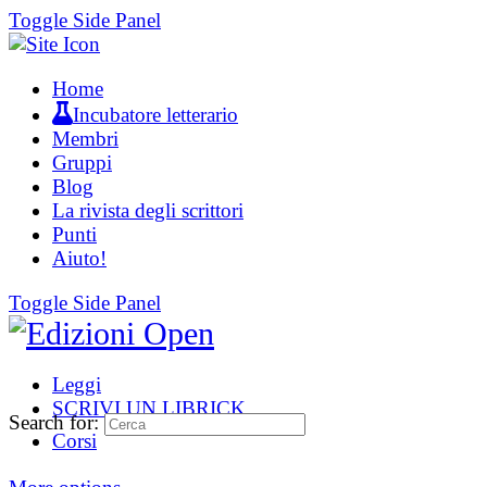
Toggle Side Panel
Home
Incubatore letterario
Membri
Gruppi
Blog
La rivista degli scrittori
Punti
Aiuto!
Toggle Side Panel
Leggi
SCRIVI UN LIBRICK
Search for:
Corsi