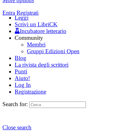
More options
Entra
Registrati
Leggi
Scrivi un LibriCK
Incubatore letterario
Community
Membri
Gruppi Edizioni Open
Blog
La rivista degli scrittori
Punti
Aiuto!
Log In
Registrazione
Search for:
Close search