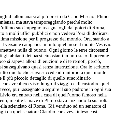
argli di allontanarsi al più presto da Capo Miseno. Plinio
 provenienza, ma stava temporeggiando perché molto
a l’ultimo suo impegno assegnatogli dai poteri di Roma,
atto a molti uffici pubblici e non vedeva l’ora di dedicarsi
ltima missione per il progresso del mondo. Ora, stando a
 il versante campano. In tutto quel mese il monte Vesuvio
metteva nulla di buono. Ogni giorno le terre circostanti
gli abitanti dei paesi circostanti in uno stato di perenne
o si sapeva allora di eruzioni e di terremoti, perciò,
i susseguivano quasi senza interruzione. Ora lo scrittore
 tutto quello che stava succedendo intorno a quel monte
il più piccolo dettaglio di quello straordinario
 che avrebbero visto lungo il viaggio e di custodire quel
invece, pur rassegnato a seguire il suo padrone in ogni sua
 Livio era entrato nella casa di quell’uomo famoso nella
ti, mentre la nave di Plinio stava iniziando la sua rotta
 della scienziato di Roma. Già venduto ad un senatore di
togli da quel senatore Claudio che aveva inteso così,