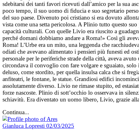
sdebitarsi dei tanti favori ricevuti dall’amico per la sua a
poco tempo, il suo uomo di fiducia e suo segretario person
del suo paese. Divenuto poi cristiano si era dovuto allonta
vista come una setta pericolosa. A Plinio tutto questo suo 
capacità culturali. Con quelle Livio era riuscito a guadagna
perché domani dobbiamo andare a Roma!» Così gli aveva dett
Roma! L’Urbe era un mito, una leggenda che racchiudeva in s
odiati che avevano alimentato i pensieri più funesti ed o
personale per le periferiche strade della città, aveva avu
circondava il convoglio con fare volgare e sguaiato, solo
deluso, come stordito, per quella insulsa calca che si fre
anfiteatri, le fontane, le statue. Grandiosi edifici incominc
assolutamente diverso. Livio ne rimase stupito, ed estasiat
forze nascoste. Plinio di sott’occhio lo osservava in silen
schiavitù. Era diventato un uomo libero, Livio, grazie alla 
Continua...
Gianluca Lopresti
02/03/2025