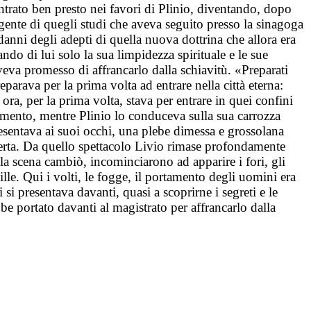
a entrato ben presto nei favori di Plinio, diventando, dopo
ngente di quegli studi che aveva seguito presso la sinagoga
 danni degli adepti di quella nuova dottrina che allora era
ndo di lui solo la sua limpidezza spirituale e le sue
aveva promesso di affrancarlo dalla schiavitù. «Preparati
arava per la prima volta ad entrare nella città eterna:
ora, per la prima volta, stava per entrare in quei confini
omento, mentre Plinio lo conduceva sulla sua carrozza
resentava ai suoi occhi, una plebe dimessa e grossolana
ferta. Da quello spettacolo Livio rimase profondamente
 la scena cambiò, incominciarono ad apparire i fori, gli
ville. Qui i volti, le fogge, il portamento degli uomini era
si presentava davanti, quasi a scoprirne i segreti e le
bbe portato davanti al magistrato per affrancarlo dalla