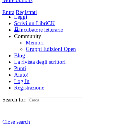
More options
Entra
Registrati
Leggi
Scrivi un LibriCK
Incubatore letterario
Community
Membri
Gruppi Edizioni Open
Blog
La rivista degli scrittori
Punti
Aiuto!
Log In
Registrazione
Search for:
Close search