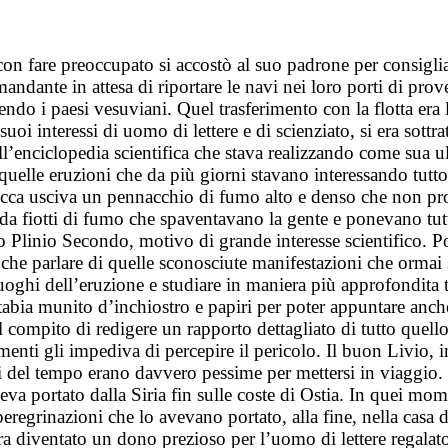
 con fare preoccupato si accostò al suo padrone per consigli
 comandante in attesa di riportare le navi nei loro porti di
endo i paesi vesuviani. Quel trasferimento con la flotta er
uoi interessi di uomo di lettere e di scienziato, si era sottr
’enciclopedia scientifica che stava realizzando come sua u
elle eruzioni che da più giorni stavano interessando tutto
bocca usciva un pennacchio di fumo alto e denso che non pro
a fiotti di fumo che spaventavano la gente e ponevano tutti 
o Plinio Secondo, motivo di grande interesse scientifico. Poc
he parlare di quelle sconosciute manifestazioni che ormai s
luoghi dell’eruzione e studiare in maniera più approfondita
abia munito d’inchiostro e papiri per poter appuntare anche 
 compito di redigere un rapporto dettagliato di tutto quello
omenti gli impediva di percepire il pericolo. Il buon Livio, 
ni del tempo erano davvero pessime per mettersi in viaggio.
 portato dalla Siria fin sulle coste di Ostia. In quei momen
peregrinazioni che lo avevano portato, alla fine, nella casa
 era diventato un dono prezioso per l’uomo di lettere regala