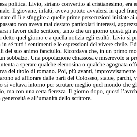
scesa politica. Livio, siriano convertito al cristianesimo, er
ale. Il giovane, infatti, aveva potuto avvalersi in quel fra
nare di lì e sfuggire a quelle prime persecuzioni iniziate ai
passato non aveva mai destato particolari interessi, apprezza
rsi i favori dello scrittore, tanto che un giorno questi gli 
o quel giorno e a quella notizia egli esultò. Livio si prep
é tutti i sentimenti e le espressioni del vivere civile. Ed 
stili del suo animo fanciullo. Ricordava che, in un primo m
to un sobbalzo. Una popolazione chiassosa e miserevole si p
 intenta a sperare qualche elemosina o qualche agognata of
giava del titolo di romano. Poi, più avanti, improvvisamente
iarono ad affiorare dalle parti del Colosseo, statue, parchi, 
o si voltava intorno per scrutare meglio quel mondo che gli 
zio, ma con una certa fierezza. Il giorno dopo, questi l’avre
generosità e all’umanità dello scrittore.