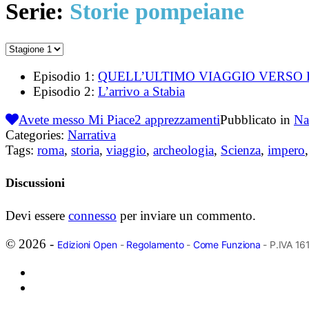
Serie:
Storie pompeiane
Episodio 1:
QUELL’ULTIMO VIAGGIO VERSO
Episodio 2:
L’arrivo a Stabia
Avete messo Mi Piace
2
apprezzamenti
Pubblicato in
Na
Categories:
Narrativa
Tags:
roma
,
storia
,
viaggio
,
archeologia
,
Scienza
,
impero
Discussioni
Devi essere
connesso
per inviare un commento.
© 2026 -
Edizioni Open
-
Regolamento
-
Come Funziona
- P.IVA 1