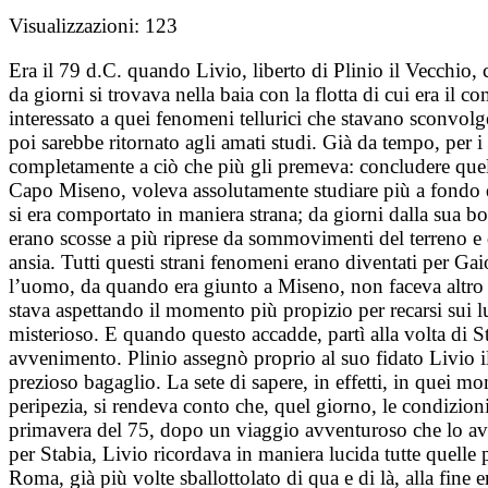
Visualizzazioni:
123
Era il 79 d.C. quando Livio, liberto di Plinio il Vecchio,
da giorni si trovava nella baia con la flotta di cui era il
interessato a quei fenomeni tellurici che stavano sconvolg
poi sarebbe ritornato agli amati studi. Già da tempo, per i s
completamente a ciò che più gli premeva: concludere quell
Capo Miseno, voleva assolutamente studiare più a fondo qu
si era comportato in maniera strana; da giorni dalla sua 
erano scosse a più riprese da sommovimenti del terreno e d
ansia. Tutti questi strani fenomeni erano diventati per Gai
l’uomo, da quando era giunto a Miseno, non faceva altro c
stava aspettando il momento più propizio per recarsi sui 
misterioso. E quando questo accadde, partì alla volta di St
avvenimento. Plinio assegnò proprio al suo fidato Livio il
prezioso bagaglio. La sete di sapere, in effetti, in quei m
peripezia, si rendeva conto che, quel giorno, le condizio
primavera del 75, dopo un viaggio avventuroso che lo aveva
per Stabia, Livio ricordava in maniera lucida tutte quelle 
Roma, già più volte sballottolato di qua e di là, alla fine