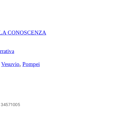
 LA CONOSCENZA
rrativa
,
Vesuvio
,
Pompei
6134571005