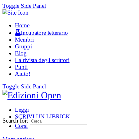
Toggle Side Panel
Home
Incubatore letterario
Membri
Gruppi
Blog
La rivista degli scrittori
Punti
Aiuto!
Toggle Side Panel
Leggi
SCRIVI UN LIBRICK
Search for:
Corsi