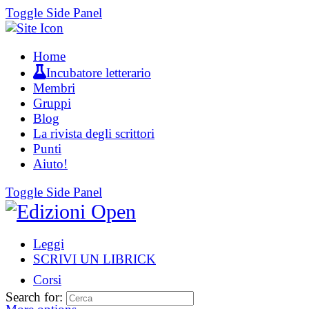
Toggle Side Panel
Home
Incubatore letterario
Membri
Gruppi
Blog
La rivista degli scrittori
Punti
Aiuto!
Toggle Side Panel
Leggi
SCRIVI UN LIBRICK
Corsi
Search for: