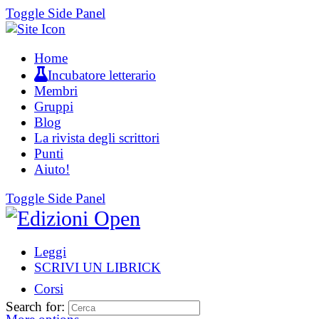
Toggle Side Panel
Home
Incubatore letterario
Membri
Gruppi
Blog
La rivista degli scrittori
Punti
Aiuto!
Toggle Side Panel
Leggi
SCRIVI UN LIBRICK
Corsi
Search for: