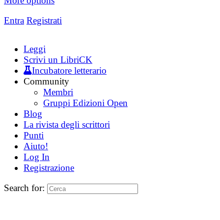
More options
Entra
Registrati
Leggi
Scrivi un LibriCK
Incubatore letterario
Community
Membri
Gruppi Edizioni Open
Blog
La rivista degli scrittori
Punti
Aiuto!
Log In
Registrazione
Search for: