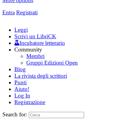
More options
Entra
Registrati
Leggi
Scrivi un LibriCK
Incubatore letterario
Community
Membri
Gruppi Edizioni Open
Blog
La rivista degli scrittori
Punti
Aiuto!
Log In
Registrazione
Search for: