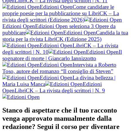
Open
LibriCK – La rivista degli scrittori | N. 11
Edizioni Open
Come candidare le
proprie poesie per la pubblicazione su LibriCK – La
rivista degli scrittori (Edizione 2026)
Edizioni Open
Edizioni Open seleziona 3 Opere da
pubblicare
Edizioni Open
Candida la tua
storia per la rivista LibriCK (Edizione 2025)
Edizioni Open
LibriCK – La rivista
degli scrittori | N. 10
Edizioni Open
Il
sognatore di morte | Giancarlo Iannizzotto
Edizioni Open
Intervista a Roberto
Toso, autore del romanzo “Il consiglio di Steven”
Edizioni Open
La divina bellezza |
Maria Luisa Manca
Edizioni
Open
LibriCK – La rivista degli scrittori | N. 9
Stanco di aspettare che il tuo racconto
venga approvato manualmente dalla
redazione? Segui il corso per diventare