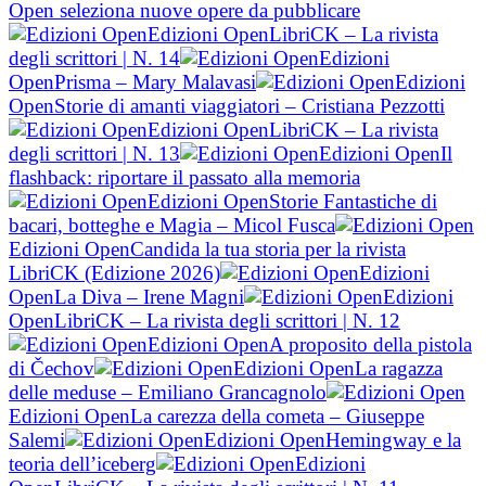
Open seleziona nuove opere da pubblicare
Edizioni Open
LibriCK – La rivista
degli scrittori | N. 14
Edizioni
Open
Prisma – Mary Malavasi
Edizioni
Open
Storie di amanti viaggiatori – Cristiana Pezzotti
Edizioni Open
LibriCK – La rivista
degli scrittori | N. 13
Edizioni Open
Il
flashback: riportare il passato alla memoria
Edizioni Open
Storie Fantastiche di
bacari, botteghe e Magia – Micol Fusca
Edizioni Open
Candida la tua storia per la rivista
LibriCK (Edizione 2026)
Edizioni
Open
La Diva – Irene Magni
Edizioni
Open
LibriCK – La rivista degli scrittori | N. 12
Edizioni Open
A proposito della pistola
di Čechov
Edizioni Open
La ragazza
delle meduse – Emiliano Grancagnolo
Edizioni Open
La carezza della cometa – Giuseppe
Salemi
Edizioni Open
Hemingway e la
teoria dell’iceberg
Edizioni