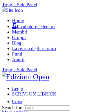
Toggle Side Panel
Home
Incubatore letterario
Membri
Gruppi
Blog
La rivista degli scrittori
Punti
Aiuto!
Toggle Side Panel
Leggi
SCRIVI UN LIBRICK
Corsi
Search for: