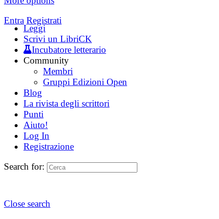
More options
Entra
Registrati
Leggi
Scrivi un LibriCK
Incubatore letterario
Community
Membri
Gruppi Edizioni Open
Blog
La rivista degli scrittori
Punti
Aiuto!
Log In
Registrazione
Search for:
Close search