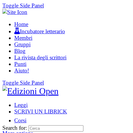
Toggle Side Panel
Home
Incubatore letterario
Membri
Gruppi
Blog
La rivista degli scrittori
Punti
Aiuto!
Toggle Side Panel
Leggi
SCRIVI UN LIBRICK
Corsi
Search for: