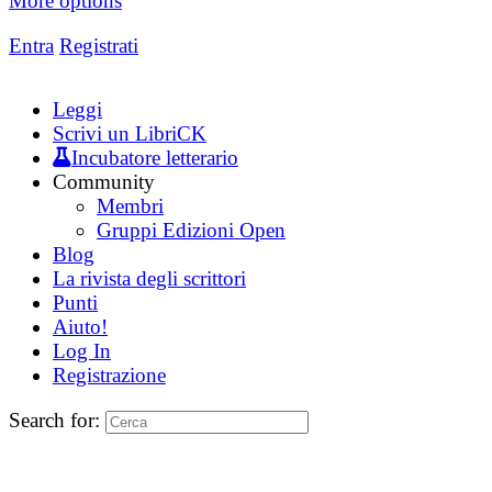
More options
Entra
Registrati
Leggi
Scrivi un LibriCK
Incubatore letterario
Community
Membri
Gruppi Edizioni Open
Blog
La rivista degli scrittori
Punti
Aiuto!
Log In
Registrazione
Search for: