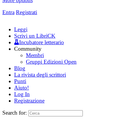
More options
Entra
Registrati
Leggi
Scrivi un LibriCK
Incubatore letterario
Community
Membri
Gruppi Edizioni Open
Blog
La rivista degli scrittori
Punti
Aiuto!
Log In
Registrazione
Search for: