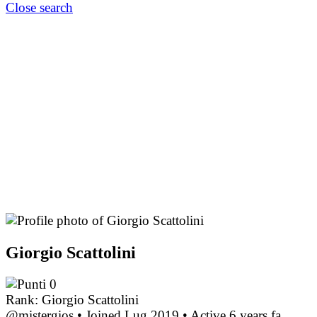
Close search
Giorgio Scattolini
0
Rank: Giorgio Scattolini
@mistergios
•
Joined Lug 2019
•
Active 6 years fa