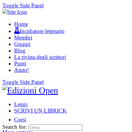
Toggle Side Panel
Home
Incubatore letterario
Membri
Gruppi
Blog
La rivista degli scrittori
Punti
Aiuto!
Toggle Side Panel
Leggi
SCRIVI UN LIBRICK
Corsi
Search for: