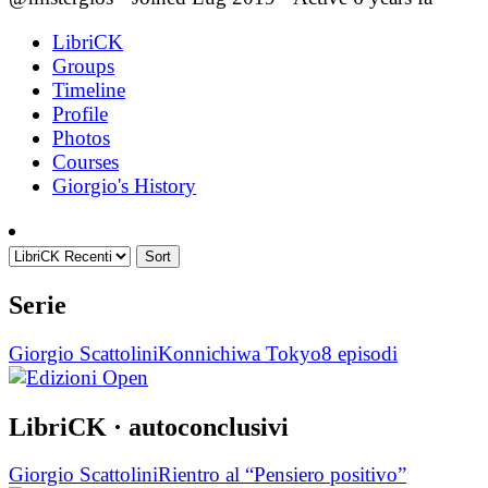
LibriCK
Groups
Timeline
Profile
Photos
Courses
Giorgio's History
Sort
Serie
Giorgio Scattolini
Konnichiwa Tokyo
8 episodi
LibriCK
· autoconclusivi
Giorgio Scattolini
Rientro al “Pensiero positivo”