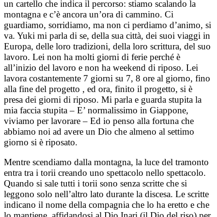
un cartello che indica il percorso: stiamo scalando la
montagna e c’è ancora un’ora di cammino. Ci
guardiamo, sorridiamo, ma non ci perdiamo d’animo, si
va. Yuki mi parla di se, della sua città, dei suoi viaggi in
Europa, delle loro tradizioni, della loro scrittura, del suo
lavoro. Lei non ha molti giorni di ferie perché è
all’inizio del lavoro e non ha weekend di riposo. Lei
lavora costantemente 7 giorni su 7, 8 ore al giorno, fino
alla fine del progetto , ed ora, finito il progetto, si è
presa dei giorni di riposo. Mi parla e guarda stupita la
mia faccia stupita – E’ normalissimo in Giappone,
viviamo per lavorare – Ed io penso alla fortuna che
abbiamo noi ad avere un Dio che almeno al settimo
giorno si è riposato.
Mentre scendiamo dalla montagna, la luce del tramonto
entra tra i torii creando uno spettacolo nello spettacolo.
Quando si sale tutti i torii sono senza scritte che si
leggono solo nell’altro lato durante la discesa. Le scritte
indicano il nome della compagnia che lo ha eretto e che
lo mantiene, affidandosi al Dio Inari (il Dio del riso) per