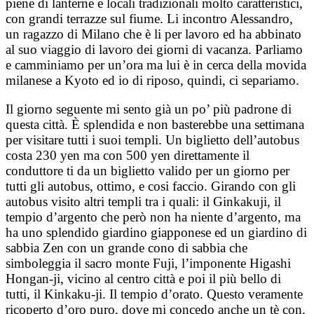
piene di lanterne e locali tradizionali molto caratteristici,
con grandi terrazze sul fiume. Li incontro Alessandro,
un ragazzo di Milano che è li per lavoro ed ha abbinato
al suo viaggio di lavoro dei giorni di vacanza. Parliamo
e camminiamo per un’ora ma lui è in cerca della movida
milanese a Kyoto ed io di riposo, quindi, ci separiamo.
Il giorno seguente mi sento già un po’ più padrone di
questa città. È splendida e non basterebbe una settimana
per visitare tutti i suoi templi. Un biglietto dell’autobus
costa 230 yen ma con 500 yen direttamente il
conduttore ti da un biglietto valido per un giorno per
tutti gli autobus, ottimo, e cosi faccio. Girando con gli
autobus visito altri templi tra i quali: il Ginkakuji, il
tempio d’argento che però non ha niente d’argento, ma
ha uno splendido giardino giapponese ed un giardino di
sabbia Zen con un grande cono di sabbia che
simboleggia il sacro monte Fuji, l’imponente Higashi
Hongan-ji, vicino al centro città e poi il più bello di
tutti, il Kinkaku-ji. Il tempio d’orato. Questo veramente
ricoperto d’oro puro, dove mi concedo anche un tè con,