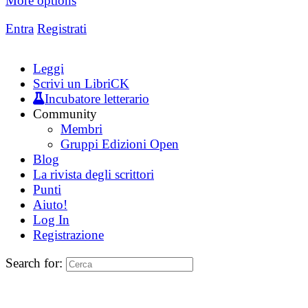
More options
Entra
Registrati
Leggi
Scrivi un LibriCK
Incubatore letterario
Community
Membri
Gruppi Edizioni Open
Blog
La rivista degli scrittori
Punti
Aiuto!
Log In
Registrazione
Search for: