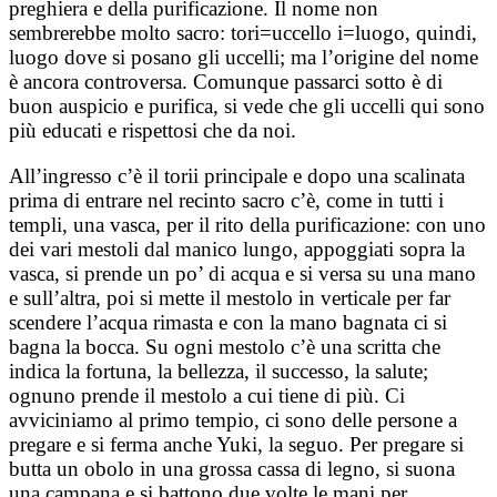
preghiera e della purificazione. Il nome non
sembrerebbe molto sacro: tori=uccello i=luogo, quindi,
luogo dove si posano gli uccelli; ma l’origine del nome
è ancora controversa. Comunque passarci sotto è di
buon auspicio e purifica, si vede che gli uccelli qui sono
più educati e rispettosi che da noi.
All’ingresso c’è il torii principale e dopo una scalinata
prima di entrare nel recinto sacro c’è, come in tutti i
templi, una vasca, per il rito della purificazione: con uno
dei vari mestoli dal manico lungo, appoggiati sopra la
vasca, si prende un po’ di acqua e si versa su una mano
e sull’altra, poi si mette il mestolo in verticale per far
scendere l’acqua rimasta e con la mano bagnata ci si
bagna la bocca. Su ogni mestolo c’è una scritta che
indica la fortuna, la bellezza, il successo, la salute;
ognuno prende il mestolo a cui tiene di più. Ci
avviciniamo al primo tempio, ci sono delle persone a
pregare e si ferma anche Yuki, la seguo. Per pregare si
butta un obolo in una grossa cassa di legno, si suona
una campana e si battono due volte le mani per