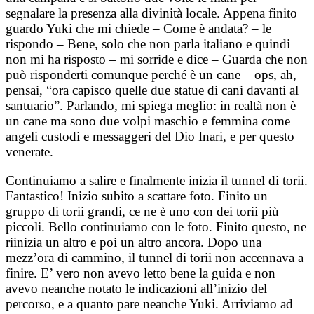
segnalare la presenza alla divinità locale. Appena finito
guardo Yuki che mi chiede – Come è andata? – le
rispondo – Bene, solo che non parla italiano e quindi
non mi ha risposto – mi sorride e dice – Guarda che non
può risponderti comunque perché è un cane – ops, ah,
pensai, “ora capisco quelle due statue di cani davanti al
santuario”. Parlando, mi spiega meglio: in realtà non è
un cane ma sono due volpi maschio e femmina come
angeli custodi e messaggeri del Dio Inari, e per questo
venerate.
Continuiamo a salire e finalmente inizia il tunnel di torii.
Fantastico! Inizio subito a scattare foto. Finito un
gruppo di torii grandi, ce ne è uno con dei torii più
piccoli. Bello continuiamo con le foto. Finito questo, ne
riinizia un altro e poi un altro ancora. Dopo una
mezz’ora di cammino, il tunnel di torii non accennava a
finire. E’ vero non avevo letto bene la guida e non
avevo neanche notato le indicazioni all’inizio del
percorso, e a quanto pare neanche Yuki. Arriviamo ad