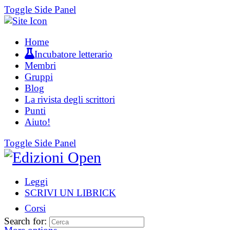
Toggle Side Panel
Home
Incubatore letterario
Membri
Gruppi
Blog
La rivista degli scrittori
Punti
Aiuto!
Toggle Side Panel
Leggi
SCRIVI UN LIBRICK
Corsi
Search for: