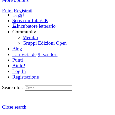
More options
Entra
Registrati
Leggi
Scrivi un LibriCK
Incubatore letterario
Community
Membri
Gruppi Edizioni Open
Blog
La rivista degli scrittori
Punti
Aiuto!
Log In
Registrazione
Search for:
Close search